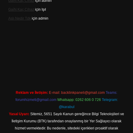
Gai̇N Kaç Cihaz
için
admin
Gai̇N Kaç Cihaz
için
Işıl
Aslı Nedir Tdk
için
admin
iriş
Reklam ve İletişim:
E-mail:
backlinkpaneli@gmail.com
Teams:
forumhizmeti@gmail.com
Whatsapp: 0262 606 0 726
Telegram:
@karabul
Yasal Uyarı:
Sitemiz, 5651 Sayılı Kanun gereğince Bilgi Teknolojileri ve
İletişim Kurumu (BTK) tarafından onaylanmış bir Yer Sağlayıcı olarak
hizmet vermektedir. Bu nedenle, sitedeki içerikleri proaktif olarak