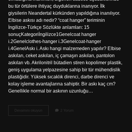
bu tür örtülere ihtiyaç duyduklarına inanıyor. İlk
giysilerin Neandertal kürkünden yapıldığına inanılıyor.
Elbise askısı adı nedir? “coat hanger” teriminin
İngilizce-Türkçe Sözlükte anlamları: 15
sonuçKategoriİngilizce1Genelcoat hanger
i.2Genelclothes-hanger i.3Genelcoat-hanger
i.4GenelAskı i. Askı hangi malzemeden yapılır? Elbise
askıları, ceket askıları, iç çamaşırı askıları, pantolon
askıları vb. Akrilonitril bütadien stiren kopolimer plastik,
geniş uygulama yelpazesine sahip bir tür mühendislik
plastiğidir. Yüksek sıcaklık direnci, darbe direnci ve
kolay işleme avantajlarına sahiptir. Bir askı kaç cm?
Genellikle normal bir askının uzunluğu…
Askılığı
Devamını okuyun
2 Yorum
Kim
Icat
Etti