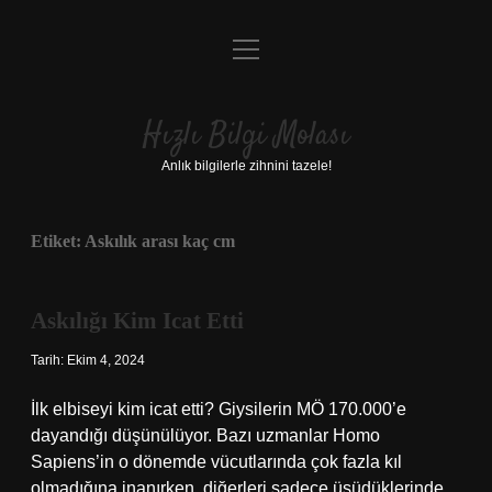
menüyü
Anasayfa
aç
Gizlilik Politikası
Hızlı Bilgi Molası
Yasal Uyarı
Anlık bilgilerle zihnini tazele!
Hakkımızda
Etiket:
Askılık arası kaç cm
Askılığı Kim Icat Etti
Tarih: Ekim 4, 2024
İlk elbiseyi kim icat etti? Giysilerin MÖ 170.000’e
dayandığı düşünülüyor. Bazı uzmanlar Homo
Sapiens’in o dönemde vücutlarında çok fazla kıl
olmadığına inanırken, diğerleri sadece üşüdüklerinde