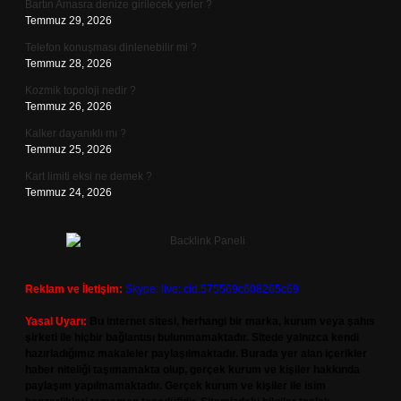
Bartın Amasra denize girilecek yerler ?
Temmuz 29, 2026
Telefon konuşması dinlenebilir mi ?
Temmuz 28, 2026
Kozmik topoloji nedir ?
Temmuz 26, 2026
Kalker dayanıklı mı ?
Temmuz 25, 2026
Kart limiti eksi ne demek ?
Temmuz 24, 2026
Reklam ve İletişim:
Skype: live:.cid.575569c608265c69
Yasal Uyarı:
Bu internet sitesi, herhangi bir marka, kurum veya şahıs
şirketi ile hiçbir bağlantısı bulunmamaktadır. Sitede yalnızca kendi
hazırladığımız makaleler paylaşılmaktadır. Burada yer alan içerikler
haber niteliği taşımamakta olup, gerçek kurum ve kişiler hakkında
paylaşım yapılmamaktadır. Gerçek kurum ve kişiler ile isim