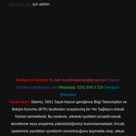
Aslı Nedir Tdk
için
admin
giriş
Reklam ve İletişim:
E-mail:
backlinkpaneli@gmail.com
Teams:
forumhizmeti@gmail.com
Whatsapp: 0262 606 0 726
Telegram:
@karabul
Yasal Uyarı:
Sitemiz, 5651 Sayılı Kanun gereğince Bilgi Teknolojileri ve
İletişim Kurumu (BTK) tarafından onaylanmış bir Yer Sağlayıcı olarak
hizmet vermektedir. Bu nedenle, sitedeki içerikleri proaktif olarak
denetleme veya araştırma yükümlülüğümüz bulunmamaktadır. Ancak,
üyelerimiz yazdıkları içeriklerin sorumluluğunu taşımakta olup, siteye