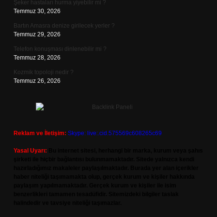
Şeker hastaları hurma yiyebilir mi ?
Temmuz 30, 2026
Bartın Amasra denize girilecek yerler ?
Temmuz 29, 2026
Telefon konuşması dinlenebilir mi ?
Temmuz 28, 2026
Kozmik topoloji nedir ?
Temmuz 26, 2026
Reklam ve İletişim:
Skype: live:.cid.575569c608265c69
Yasal Uyarı:
Bu internet sitesi, herhangi bir marka, kurum veya şahıs
şirketi ile hiçbir bağlantısı bulunmamaktadır. Sitede yalnızca kendi
hazırladığımız makaleler paylaşılmaktadır. Burada yer alan içerikler
haber niteliği taşımamakta olup, gerçek kurum ve kişiler hakkında
paylaşım yapılmamaktadır. Gerçek kurum ve kişiler ile isim
benzerlikleri tamamen tesadüfidir. Sitemizdeki bilgiler taslak
halindedir ve tavsiye niteliği taşımazlar.