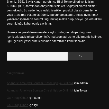
Sitemiz, 5651 Sayılı Kanun gereğince Bilgi Teknolojileri ve İletişim
Kurumu (BTK) tarafından onaylanmış bir Yer Sağlayıcı olarak hizmet
vermektedir. Bu nedenle, sitedeki içerikleri proaktif olarak denetleme
veya araştırma yükümlülüğümüz bulunmamaktadır. Ancak, üyelerimiz
yazdıkları içeriklerin sorumluluğunu taşımakta olup, siteye üye olarak bu
sorumluluğu kabul etmiş sayılırlar.
Hukuka ve yasal düzenlemelere aykırı olduğunu düşündüğünüz
içerikleri,
backlinkpanelicomtr@gmail.com
adresine bildirmeniz halinde,
ilgili içerikler yasal süre içerisinde sitemizden kaldırılacaktır.
Arama
Son yorumlar
Apandisit Ameliyatı Sonrası Cinsel Ilişkiye Girilir Mi
için
admin
Apandisit Ameliyatı Sonrası Cinsel Ilişkiye Girilir Mi
için
Tolga
Gai̇N Kaç Cihaz
için
admin
Gai̇N Kaç Cihaz
için
Işıl