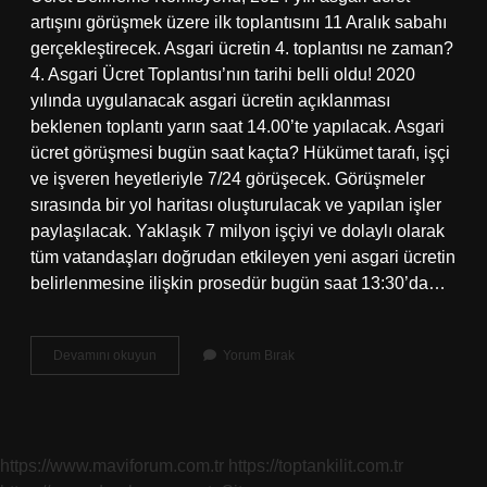
artışını görüşmek üzere ilk toplantısını 11 Aralık sabahı
gerçekleştirecek. Asgari ücretin 4. toplantısı ne zaman?
4. Asgari Ücret Toplantısı’nın tarihi belli oldu! 2020
yılında uygulanacak asgari ücretin açıklanması
beklenen toplantı yarın saat 14.00’te yapılacak. Asgari
ücret görüşmesi bugün saat kaçta? Hükümet tarafı, işçi
ve işveren heyetleriyle 7/24 görüşecek. Görüşmeler
sırasında bir yol haritası oluşturulacak ve yapılan işler
paylaşılacak. Yaklaşık 7 milyon işçiyi ve dolaylı olarak
tüm vatandaşları doğrudan etkileyen yeni asgari ücretin
belirlenmesine ilişkin prosedür bugün saat 13:30’da…
Asgari
Devamını okuyun
Yorum Bırak
Ücret
4
Toplantısı
Ne
Zaman
https://www.maviforum.com.tr
https://toptankilit.com.tr
Saat