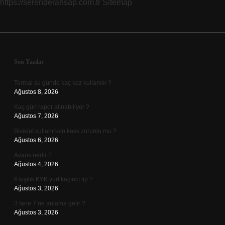
https://serenderahsap.com.tr
Sitemap
Kaçta
Sidebar
Son Yazılar
Termal su günde kaç kez kullanılır ?
Ağustos 8, 2026
Kaç gün rapor alınabiliyor ?
Ağustos 7, 2026
Bisiklet kullanırken kask zorunlu mu ?
Ağustos 6, 2026
Avans nedir ?
Ağustos 4, 2026
6 kişilik KYK yurt kaçıncı tip ?
Ağustos 3, 2026
3 tane 7 ne anlama gelir ?
Ağustos 3, 2026