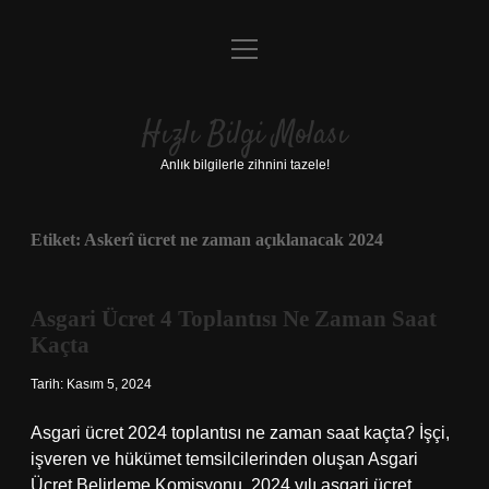
menüyü
Anasayfa
aç
Gizlilik Politikası
Hızlı Bilgi Molası
Yasal Uyarı
Anlık bilgilerle zihnini tazele!
Hakkımızda
Etiket:
Askerî ücret ne zaman açıklanacak 2024
Asgari Ücret 4 Toplantısı Ne Zaman Saat
Kaçta
Tarih: Kasım 5, 2024
Asgari ücret 2024 toplantısı ne zaman saat kaçta? İşçi,
işveren ve hükümet temsilcilerinden oluşan Asgari
Ücret Belirleme Komisyonu, 2024 yılı asgari ücret