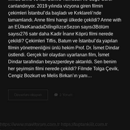
canlandırıyor. 2019 yılında vizyona giren filmin
çekimleri İstanbul’da başladı ve Kırklareli’nde
tamamlandı. Anne filmi hangi ülkede çekildi? Anne with
an EÜlkeKanadaDilİngilizceSezon sayısı3Bölüm
sayısı276 satır daha Kadir İnanır Köprü filmi nerede
çekildi? Çekimleri Tiflis, Batum ve İstanbul’da yapılan
filmin yönetmenliğini ünlü hekim Prof. Dr. İsmet Dindar
üstlendi. Gerçek bir olaydan uyarlanan film, İsmet
Dindar tarafından beyazperdeye aktarıldı. Sen benim
her şeyimsin filmi nerede çekildi? Filmde Tolga Çevik,
Cengiz Bozkurt ve Melis Birkan’ın yanı…
Benim
Devamını okuyun
2 Yorum
Anne
Filmi
Nerede
Çekildi
https://www.maviforum.com.tr
https://toptankilit.com.tr