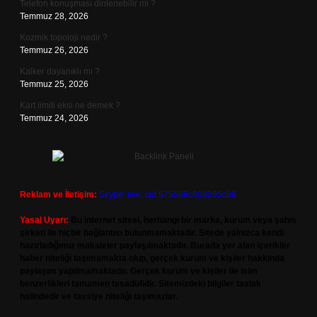
Telefon konuşması dinlenebilir mi ?
Temmuz 28, 2026
Kozmik topoloji nedir ?
Temmuz 26, 2026
Kalker dayanıklı mı ?
Temmuz 25, 2026
Kart limiti eksi ne demek ?
Temmuz 24, 2026
Reklam ve İletişim:
Skype: live:.cid.575569c608265c69
Yasal Uyarı:
Bu internet sitesi, herhangi bir marka, kurum veya şahıs
şirketi ile hiçbir bağlantısı bulunmamaktadır. Sitede yalnızca kendi
hazırladığımız makaleler paylaşılmaktadır. Burada yer alan içerikler
haber niteliği taşımamakta olup, gerçek kurum ve kişiler hakkında
paylaşım yapılmamaktadır. Gerçek kurum ve kişiler ile isim
benzerlikleri tamamen tesadüfidir. Sitemizdeki bilgiler taslak
halindedir ve tavsiye niteliği taşımazlar.