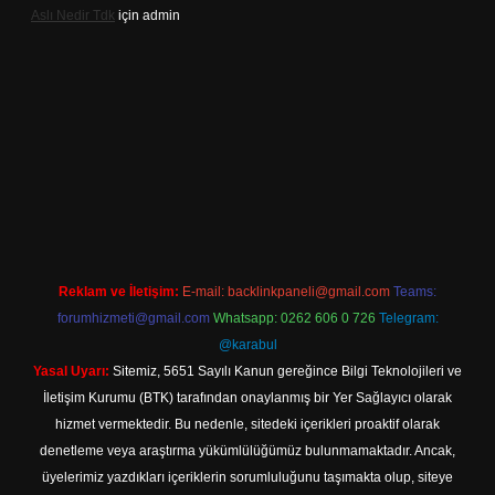
Aslı Nedir Tdk
için
admin
riş
Reklam ve İletişim:
E-mail:
backlinkpaneli@gmail.com
Teams:
forumhizmeti@gmail.com
Whatsapp: 0262 606 0 726
Telegram:
@karabul
Yasal Uyarı:
Sitemiz, 5651 Sayılı Kanun gereğince Bilgi Teknolojileri ve
İletişim Kurumu (BTK) tarafından onaylanmış bir Yer Sağlayıcı olarak
hizmet vermektedir. Bu nedenle, sitedeki içerikleri proaktif olarak
denetleme veya araştırma yükümlülüğümüz bulunmamaktadır. Ancak,
üyelerimiz yazdıkları içeriklerin sorumluluğunu taşımakta olup, siteye