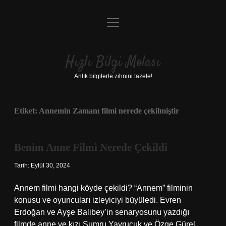
menüyü
Anasayfa
aç
Gizlilik Politikası
Hızlı Bilgi Molası
Yasal Uyarı
Anlık bilgilerle zihnini tazele!
Hakkımızda
Etiket:
Annemin Zamanı filmi nerede çekilmiştir
Benim Anne Filmi Nerede Çekildi
Tarih: Eylül 30, 2024
Annem filmi hangi köyde çekildi? “Annem” filminin
konusu ve oyuncuları izleyiciyi büyüledi. Evren
Erdoğan ve Ayşe Balibey’in senaryosunu yazdığı
filmde anne ve kızı Sumru Yavrucuk ve Özge Gürel