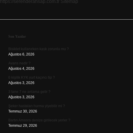
https://serenderahsap.com.tr
Sitemap
Sidebar
Son Yazılar
Bisiklet kullanırken kask zorunlu mu ?
Ağustos 6, 2026
Avans nedir ?
Ağustos 4, 2026
6 kişilik KYK yurt kaçıncı tip ?
Ağustos 3, 2026
3 tane 7 ne anlama gelir ?
Ağustos 3, 2026
Şeker hastaları hurma yiyebilir mi ?
Temmuz 30, 2026
Bartın Amasra denize girilecek yerler ?
Temmuz 29, 2026