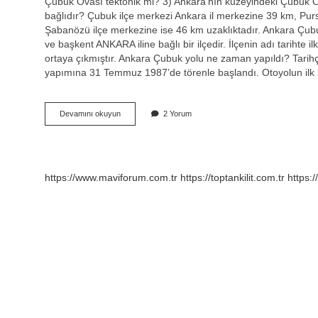
Çubuk Ovası tektonik mi? 3) Ankara’nın kuzeyindeki Çubuk Ov
bağlıdır? Çubuk ilçe merkezi Ankara il merkezine 39 km, Purs
Şabanözü ilçe merkezine ise 46 km uzaklıktadır. Ankara Çubu
ve başkent ANKARA iline bağlı bir ilçedir. İlçenin adı tariht
ortaya çıkmıştır. Ankara Çubuk yolu ne zaman yapıldı? Tarih
yapımına 31 Temmuz 1987’de törenle başlandı. Otoyolun il
Çubuk
Devamını okuyun
2 Yorum
Ovası
Nerede
https://www.maviforum.com.tr
https://toptankilit.com.tr
https: