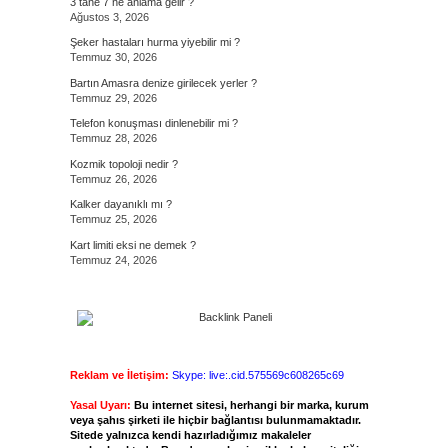
3 tane 7 ne anlama gelir ?
Ağustos 3, 2026
Şeker hastaları hurma yiyebilir mi ?
Temmuz 30, 2026
Bartın Amasra denize girilecek yerler ?
Temmuz 29, 2026
Telefon konuşması dinlenebilir mi ?
Temmuz 28, 2026
Kozmik topoloji nedir ?
Temmuz 26, 2026
Kalker dayanıklı mı ?
Temmuz 25, 2026
Kart limiti eksi ne demek ?
Temmuz 24, 2026
Reklam ve İletişim:
Skype: live:.cid.575569c608265c69
Yasal Uyarı:
Bu internet sitesi, herhangi bir marka, kurum
veya şahıs şirketi ile hiçbir bağlantısı bulunmamaktadır.
Sitede yalnızca kendi hazırladığımız makaleler