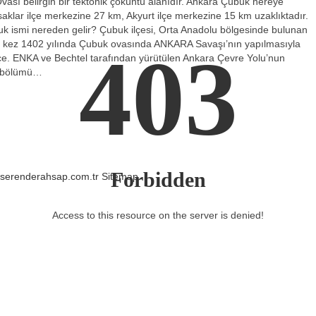
ası belirgin bir tektonik çöküntü alanıdır. Ankara Çubuk nereye
aklar ilçe merkezine 27 km, Akyurt ilçe merkezine 15 km uzaklıktadır.
k ismi nereden gelir? Çubuk ilçesi, Orta Anadolu bölgesinde bulunan
e ilk kez 1402 yılında Çubuk ovasında ANKARA Savaşı’nın yapılmasıyla
403
çe. ENKA ve Bechtel tarafından yürütülen Ankara Çevre Yolu’nun
k bölümü…
Forbidden
//serenderahsap.com.tr
Sitemap
Access to this resource on the server is denied!