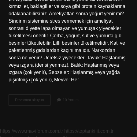
kırmızı et, baklagiller ve soya gibi protein kaynaklarına
odaklanabilirsiniz. Ameliyattan sonra yoğurt yenir mi?
Sindirim sistemine stres vermemek için ameliyat
sonrası diyette lapa olmayan ve yumuşak yiyecekler
tüketilmesi önerilir. Çorba, yoğurt, süt ve yumurta gibi
besinler tüketilebilir. Lifli besinler tüketilmelidir. Katı ve
paketlenmiş gıdalardan kaçınılmalıdır. Narkozdan
sonra ne yenir? Ücretsiz yiyecekler: Tavuk: Haşlanmış
veya ızgara (derisi yenmez), Balık: Haşlanmış veya
ızgara (çok yenir), Sebzeler: Haşlanmış veya yağda
pişirilmiş (çok yenir), Meyve: Her…
Ameliyattan
Devamını okuyun
10 Yorum
Sonra
Süt
Içilir
Mi
https://www.maviforum.com.tr
https://toptankilit.com.tr