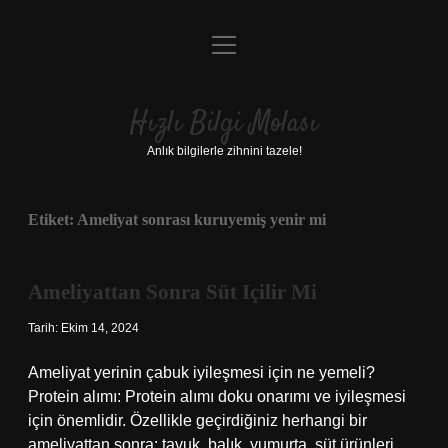
menüyü
Anasayfa
aç
Gizlilik Politikası
Hızlı Bilgi Molası
Yasal Uyarı
Anlık bilgilerle zihnini tazele!
Hakkımızda
Etiket:
Ameliyat sonrası kuruyemiş yenir mi
Ameliyattan Sonra Süt Içilir Mi
Tarih: Ekim 14, 2024
Ameliyat yerinin çabuk iyileşmesi için ne yemeli?
Protein alımı: Protein alımı doku onarımı ve iyileşmesi
için önemlidir. Özellikle geçirdiğiniz herhangi bir
ameliyattan sonra; tavuk, balık, yumurta, süt ürünleri,