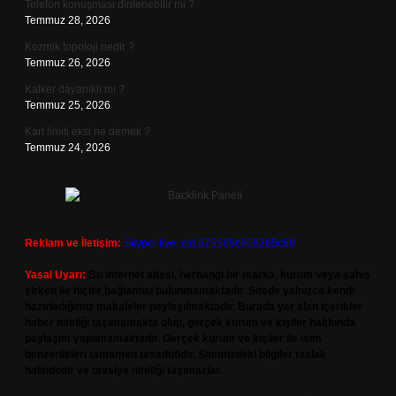
Telefon konuşması dinlenebilir mi ?
Temmuz 28, 2026
Kozmik topoloji nedir ?
Temmuz 26, 2026
Kalker dayanıklı mı ?
Temmuz 25, 2026
Kart limiti eksi ne demek ?
Temmuz 24, 2026
Reklam ve İletişim:
Skype: live:.cid.575569c608265c69
Yasal Uyarı:
Bu internet sitesi, herhangi bir marka, kurum veya şahıs
şirketi ile hiçbir bağlantısı bulunmamaktadır. Sitede yalnızca kendi
hazırladığımız makaleler paylaşılmaktadır. Burada yer alan içerikler
haber niteliği taşımamakta olup, gerçek kurum ve kişiler hakkında
paylaşım yapılmamaktadır. Gerçek kurum ve kişiler ile isim
benzerlikleri tamamen tesadüfidir. Sitemizdeki bilgiler taslak
halindedir ve tavsiye niteliği taşımazlar.