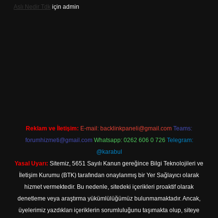
Aslı Nedir Tdk
için
admin
sino güncel giriş
Reklam ve İletişim:
E-mail:
backlinkpaneli@gmail.com
Teams:
forumhizmeti@gmail.com
Whatsapp: 0262 606 0 726
Telegram:
@karabul
Yasal Uyarı:
Sitemiz, 5651 Sayılı Kanun gereğince Bilgi Teknolojileri ve
İletişim Kurumu (BTK) tarafından onaylanmış bir Yer Sağlayıcı olarak
hizmet vermektedir. Bu nedenle, sitedeki içerikleri proaktif olarak
denetleme veya araştırma yükümlülüğümüz bulunmamaktadır. Ancak,
üyelerimiz yazdıkları içeriklerin sorumluluğunu taşımakta olup, siteye