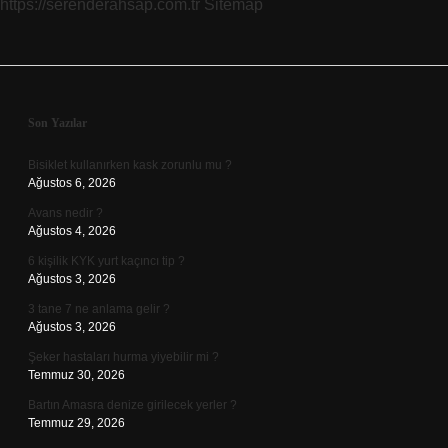
https://serenderahsap.com.tr
Sitemap
Sidebar
Son Yazılar
Bisiklet kullanırken kask zorunlu mu ?
Ağustos 6, 2026
Avans nedir ?
Ağustos 4, 2026
6 kişilik KYK yurt kaçıncı tip ?
Ağustos 3, 2026
3 tane 7 ne anlama gelir ?
Ağustos 3, 2026
Şeker hastaları hurma yiyebilir mi ?
Temmuz 30, 2026
Bartın Amasra denize girilecek yerler ?
Temmuz 29, 2026