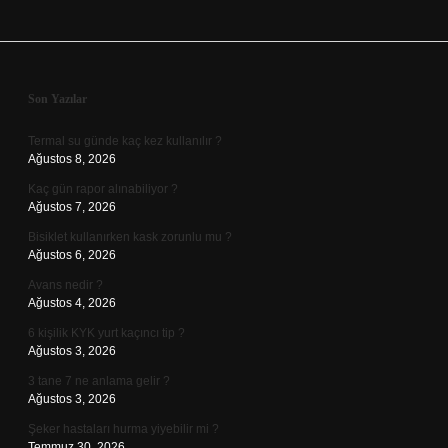
Sidebar
Son Yazılar
Termal su günde kaç kez kullanılır ?
Ağustos 8, 2026
Kaç gün rapor alınabiliyor ?
Ağustos 7, 2026
Bisiklet kullanırken kask zorunlu mu ?
Ağustos 6, 2026
Avans nedir ?
Ağustos 4, 2026
6 kişilik KYK yurt kaçıncı tip ?
Ağustos 3, 2026
3 tane 7 ne anlama gelir ?
Ağustos 3, 2026
Şeker hastaları hurma yiyebilir mi ?
Temmuz 30, 2026