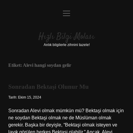
menüyü
Anasayfa
aç
Gizlilik Politikası
Hızlı Bilgi Molası
Yasal Uyarı
Anlık bilgilerle zihnini tazele!
Hakkımızda
Etiket:
Alevi hangi soydan gelir
Sonradan Bektaşi Olunur Mu
Tarih: Ekim 15, 2024
Sonradan Alevi olmak mümkün mü? Bektaşi olmak için
ne soydan Bektaşi olmak ne de Müslüman olmak
gerekir. Başka bir deyişle, “Bektaşi olmak isteyen ve
layık görülen herkes Bektaşi olabilir.” Ancak, Alevi