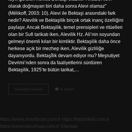
olarak doğmayan biri daha sonra Alevi olamaz”
(Mélikoff, 2003: 10). Alevi ile Bektaşi arasındaki fark
nedir? Alevilik ve Bektaşilik birçok ortak inanç özelliğini
paylaşır. Ancak Bektaşilik, temel prensipleri ve ritüelleri
olan bir Sufi tarikatı iken, Alevilik Hz. Ali’nin soyundan
gelmeyi önemli kılan bir kimliktir. Bektaşilik daha önce
herkese açık bir mezhep iken, Alevilik gizliliğe
dayanıyordu. Bektaşîlik devam ediyor mu? Meşrutiyet
Devrimi’nden sonra da faaliyetlerini sürdüren
Bektaşilik, 1925’te bütün tarikat,…
Sonradan
Devamını okuyun
6 Yorum
Bektaşi
Olunur
Mu
https://www.maviforum.com.tr
https://toptankilit.com.tr
https://serenderahsap.com.tr
Sitemap