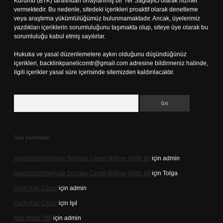
Kurumu (BTK) tarafından onaylanmış bir Yer Sağlayıcı olarak hizmet
vermektedir. Bu nedenle, sitedeki içerikleri proaktif olarak denetleme
veya araştırma yükümlülüğümüz bulunmamaktadır. Ancak, üyelerimiz
yazdıkları içeriklerin sorumluluğunu taşımakta olup, siteye üye olarak bu
sorumluluğu kabul etmiş sayılırlar.
Hukuka ve yasal düzenlemelere aykırı olduğunu düşündüğünüz
içerikleri,
backlinkpanelicomtr@gmail.com
adresine bildirmeniz halinde,
ilgili içerikler yasal süre içerisinde sitemizden kaldırılacaktır.
Arama
Son yorumlar
Apandisit Ameliyatı Sonrası Cinsel Ilişkiye Girilir Mi
için
admin
Apandisit Ameliyatı Sonrası Cinsel Ilişkiye Girilir Mi
için
Tolga
Gai̇N Kaç Cihaz
için
admin
Gai̇N Kaç Cihaz
için
Işıl
Aslı Nedir Tdk
için
admin