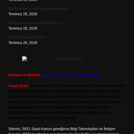
Bartın Amasra denize girilecek yerler ?
Temmuz 29, 2026
Telefon konuşması dinlenebilir mi ?
Temmuz 28, 2026
Kozmik topoloji nedir ?
Temmuz 26, 2026
Reklam ve İletişim:
Skype: live:.cid.575569c608265c69
Yasal Uyarı:
Bu internet sitesi, herhangi bir marka, kurum veya şahıs
şirketi ile hiçbir bağlantısı bulunmamaktadır. Sitede yalnızca kendi
hazırladığımız makaleler paylaşılmaktadır. Burada yer alan içerikler
haber niteliği taşımamakta olup, gerçek kurum ve kişiler hakkında
paylaşım yapılmamaktadır. Gerçek kurum ve kişiler ile isim
benzerlikleri tamamen tesadüfidir. Sitemizdeki bilgiler taslak
halindedir ve tavsiye niteliği taşımazlar.
Sitemiz, 5651 Sayılı Kanun gereğince Bilgi Teknolojileri ve İletişim