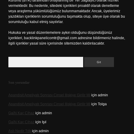
Kurumu (BTK) tarafından onaylanmış bir Yer Sağlayıcı olarak hizmet
vermektedir. Bu nedenle, sitedeki içerikleri proaktif olarak denetleme
veya araştırma yükümlülüğümüz bulunmamaktadır. Ancak, üyelerimiz
yazdıkları içeriklerin sorumluluğunu taşımakta olup, siteye üye olarak bu
sorumluluğu kabul etmiş sayılırlar.
Hukuka ve yasal düzenlemelere aykırı olduğunu düşündüğünüz
içerikleri,
backlinkpanelicomtr@gmail.com
adresine bildirmeniz halinde,
ilgili içerikler yasal süre içerisinde sitemizden kaldırılacaktır.
Arama
Son yorumlar
Apandisit Ameliyatı Sonrası Cinsel Ilişkiye Girilir Mi
için
admin
Apandisit Ameliyatı Sonrası Cinsel Ilişkiye Girilir Mi
için
Tolga
Gai̇N Kaç Cihaz
için
admin
Gai̇N Kaç Cihaz
için
Işıl
Aslı Nedir Tdk
için
admin