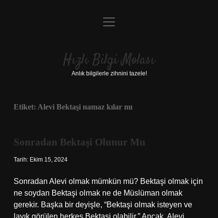
menüyü
Anasayfa
aç
Gizlilik Politikası
Hızlı Bilgi Molası
Yasal Uyarı
Anlık bilgilerle zihnini tazele!
Hakkımızda
Etiket:
Alevi Bektaşi namaz kılar mı
Sonradan Bektaşi Olunur Mu
Tarih: Ekim 15, 2024
Sonradan Alevi olmak mümkün mü? Bektaşi olmak için
ne soydan Bektaşi olmak ne de Müslüman olmak
gerekir. Başka bir deyişle, “Bektaşi olmak isteyen ve
layık görülen herkes Bektaşi olabilir.” Ancak, Alevi