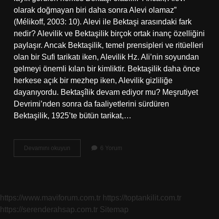
olarak doğmayan biri daha sonra Alevi olamaz”
(Mélikoff, 2003: 10). Alevi ile Bektaşi arasındaki fark
nedir? Alevilik ve Bektaşilik birçok ortak inanç özelliğini
paylaşır. Ancak Bektaşilik, temel prensipleri ve ritüelleri
olan bir Sufi tarikatı iken, Alevilik Hz. Ali’nin soyundan
gelmeyi önemli kılan bir kimliktir. Bektaşilik daha önce
herkese açık bir mezhep iken, Alevilik gizliliğe
dayanıyordu. Bektaşîlik devam ediyor mu? Meşrutiyet
Devrimi’nden sonra da faaliyetlerini sürdüren
Bektaşilik, 1925’te bütün tarikat,…
Sonradan
Devamını okuyun
6 Yorum
Bektaşi
Olunur
Mu
https://www.maviforum.com.tr
https://toptankilit.com.tr
https://serenderahsap.com.tr
Sitemap