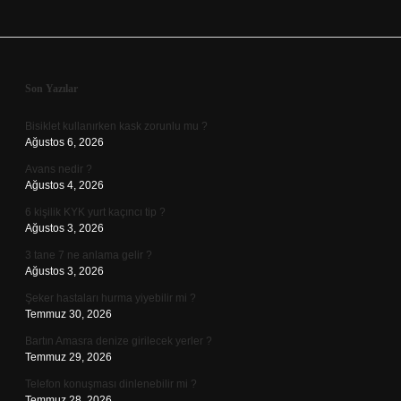
Sidebar
Son Yazılar
Bisiklet kullanırken kask zorunlu mu ?
Ağustos 6, 2026
Avans nedir ?
Ağustos 4, 2026
6 kişilik KYK yurt kaçıncı tip ?
Ağustos 3, 2026
3 tane 7 ne anlama gelir ?
Ağustos 3, 2026
Şeker hastaları hurma yiyebilir mi ?
Temmuz 30, 2026
Bartın Amasra denize girilecek yerler ?
Temmuz 29, 2026
Telefon konuşması dinlenebilir mi ?
Temmuz 28, 2026