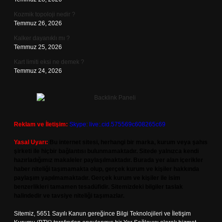
Kozmik topoloji nedir ?
Temmuz 26, 2026
Kalker dayanıklı mı ?
Temmuz 25, 2026
Kart limiti eksi ne demek ?
Temmuz 24, 2026
Reklam ve İletişim:
Skype: live:.cid.575569c608265c69
Yasal Uyarı:
Bu internet sitesi, herhangi bir marka, kurum veya şahıs
şirketi ile hiçbir bağlantısı bulunmamaktadır. Sitede yalnızca kendi
hazırladığımız makaleler paylaşılmaktadır. Burada yer alan içerikler
haber niteliği taşımamakta olup, gerçek kurum ve kişiler hakkında
paylaşım yapılmamaktadır. Gerçek kurum ve kişiler ile isim
benzerlikleri tamamen tesadüfidir. Sitemizdeki bilgiler taslak
halindedir ve tavsiye niteliği taşımazlar.
Sitemiz, 5651 Sayılı Kanun gereğince Bilgi Teknolojileri ve İletişim