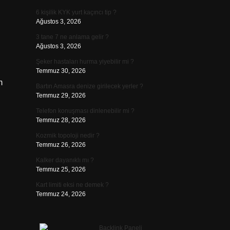
6 kişilik KYK yurt kaçıncı tip ?
Ağustos 3, 2026
3 tane 7 ne anlama gelir ?
Ağustos 3, 2026
Şeker hastaları hurma yiyebilir mi ?
Temmuz 30, 2026
m
Bartın Amasra denize girilecek yerler ?
Temmuz 29, 2026
Telefon konuşması dinlenebilir mi ?
Temmuz 28, 2026
Kozmik topoloji nedir ?
Temmuz 26, 2026
Kalker dayanıklı mı ?
Temmuz 25, 2026
Kart limiti eksi ne demek ?
Temmuz 24, 2026