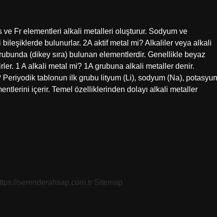
s ve Fr elementleri alkali metalleri oluşturur. Sodyum ve
bileşiklerde bulunurlar. 2A aktif metal mi? Alkaliler veya alkali
grubunda (dikey sıra) bulunan elementlerdir. Genellikle beyaz
rler. 1 A alkali metal mi? 1A grubuna alkali metaller denir.
? Periyodik tablonun ilk grubu lityum (Li), sodyum (Na), potasyu
tlerini içerir. Temel özelliklerinden dolayı alkali metaller
ttps://serenderahsap.com.tr
Sitemap