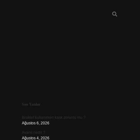
Sidebar
Son Yazılar
vdcasino güncel giriş
Bisiklet kullanırken kask zorunlu mu ?
Ağustos 6, 2026
Avans nedir ?
Ağustos 4, 2026