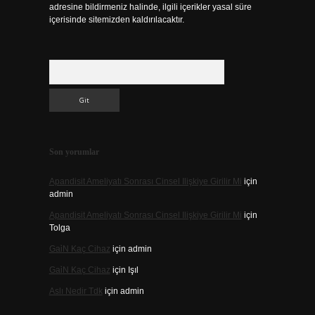
adresine bildirmeniz halinde, ilgili içerikler yasal süre
içerisinde sitemizden kaldırılacaktır.
Arama
Son yorumlar
Apandisit Ameliyatı Sonrası Cinsel Ilişkiye Girilir Mi
için
admin
Apandisit Ameliyatı Sonrası Cinsel Ilişkiye Girilir Mi
için
Tolga
Gai̇N Kaç Cihaz
için
admin
Gai̇N Kaç Cihaz
için
Işıl
Aslı Nedir Tdk
için
admin