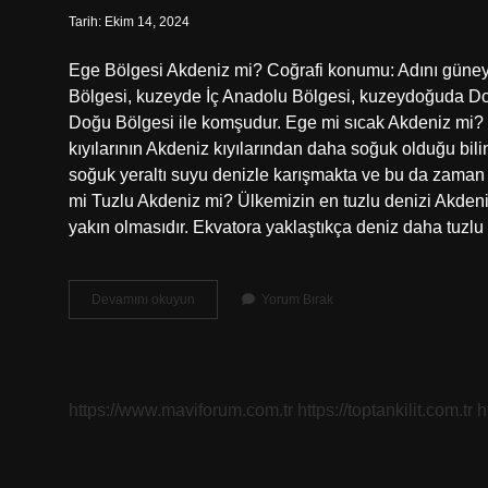
Tarih: Ekim 14, 2024
Ege Bölgesi Akdeniz mi? Coğrafi konumu: Adını güney
Bölgesi, kuzeyde İç Anadolu Bölgesi, kuzeydoğuda 
Doğu Bölgesi ile komşudur. Ege mi sıcak Akdeniz mi? E
kıyılarının Akdeniz kıyılarından daha soğuk olduğu bili
soğuk yeraltı suyu denizle karışmakta ve bu da zama
mi Tuzlu Akdeniz mi? Ülkemizin en tuzlu denizi Akdeniz
yakın olmasıdır. Ekvatora yaklaştıkça deniz daha tuzl
Ege
Devamını okuyun
Yorum Bırak
Akdeniz
Mi
https://www.maviforum.com.tr
https://toptankilit.com.tr
h