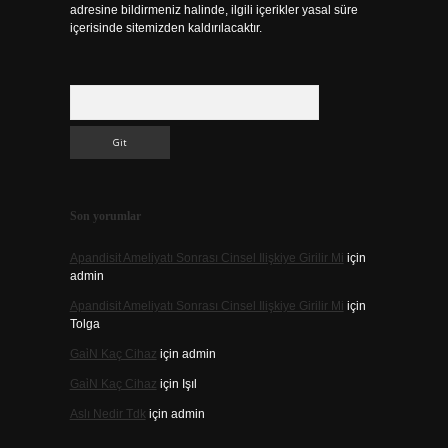
adresine bildirmeniz halinde, ilgili içerikler yasal süre
içerisinde sitemizden kaldırılacaktır.
Arama
Son yorumlar
Apandisit Ameliyatı Sonrası Cinsel Ilişkiye Girilir Mi
için
admin
Apandisit Ameliyatı Sonrası Cinsel Ilişkiye Girilir Mi
için
Tolga
Gai̇N Kaç Cihaz
için
admin
Gai̇N Kaç Cihaz
için
Işıl
Aslı Nedir Tdk
için
admin