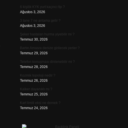
6 kişilik KYK yurt kaçıncı tip ?
Ağustos 3, 2026
3 tane 7 ne anlama gelir ?
Ağustos 3, 2026
Şeker hastaları hurma yiyebilir mi ?
Temmuz 30, 2026
e
Bartın Amasra denize girilecek yerler ?
Temmuz 29, 2026
Telefon konuşması dinlenebilir mi ?
Temmuz 28, 2026
Kozmik topoloji nedir ?
Temmuz 26, 2026
Kalker dayanıklı mı ?
Temmuz 25, 2026
Kart limiti eksi ne demek ?
Temmuz 24, 2026