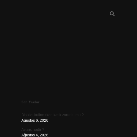
Sidebar
Son Yazılar
vdcasino güncel giriş
Bisiklet kullanırken kask zorunlu mu ?
Ağustos 6, 2026
Avans nedir ?
Ağustos 4, 2026