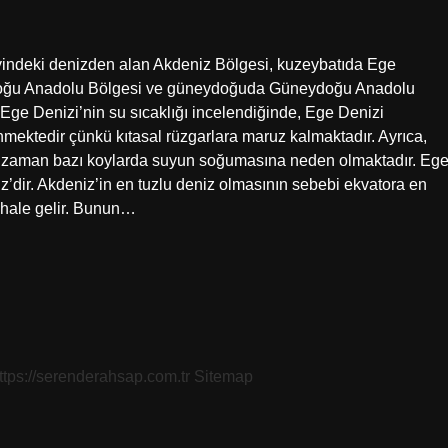
indeki denizden alan Akdeniz Bölgesi, kuzeybatıda Ege
Doğu Anadolu Bölgesi ve güneydoğuda Güneydoğu Anadolu
ge Denizi’nin su sıcaklığı incelendiğinde, Ege Denizi
nmektedir çünkü kıtasal rüzgarlara maruz kalmaktadır. Ayrıca,
n zaman bazı koylarda suyun soğumasına neden olmaktadır. Eg
’dir. Akdeniz’in en tuzlu deniz olmasının sebebi ekvatora en
u hale gelir. Bunun…
ttps://serenderahsap.com.tr
Sitemap