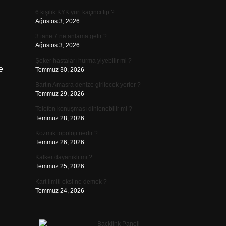
6 kişilik KYK yurt kaçıncı tip ?
Ağustos 3, 2026
3 tane 7 ne anlama gelir ?
Ağustos 3, 2026
Şeker hastaları hurma yiyebilir mi ?
e
Temmuz 30, 2026
Bartın Amasra denize girilecek yerler ?
Temmuz 29, 2026
Telefon konuşması dinlenebilir mi ?
Temmuz 28, 2026
Kozmik topoloji nedir ?
Temmuz 26, 2026
Kalker dayanıklı mı ?
Temmuz 25, 2026
Kart limiti eksi ne demek ?
Temmuz 24, 2026