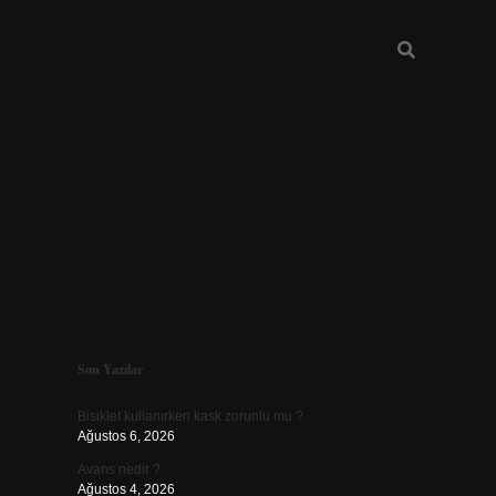
Sidebar
Son Yazılar
vdcasino güncel giriş
Bisiklet kullanırken kask zorunlu mu ?
Ağustos 6, 2026
Avans nedir ?
Ağustos 4, 2026