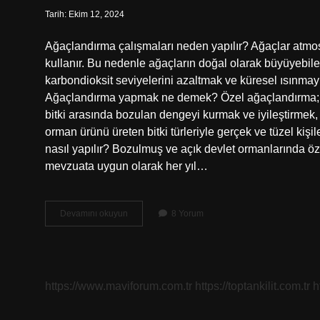
Tarih: Ekim 12, 2024
Ağaçlandırma çalışmaları neden yapılır? Ağaçlar atmo
kullanır. Bu nedenle ağaçların doğal olarak büyüyebil
karbondioksit seviyelerini azaltmak ve küresel ısınmay
Ağaçlandırma yapmak ne demek? Özel ağaçlandırma; Ülk
bitki arasında bozulan dengeyi kurmak ve iyileştirmek, 
orman ürünü üreten bitki türleriyle gerçek ve tüzel kiş
nasıl yapılır? Bozulmuş ve açık devlet ormanlarında öz
mevzuata uygun olarak her yıl…
Ağaçlandırma
Devamını okuyun
8 Yorum
Çalışmaları
Nasıl
Yapılır
https://www.maviforum.com.tr
https://toptankilit.com.tr
h