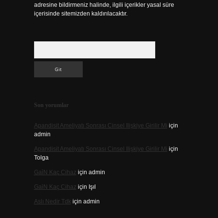
adresine bildirmeniz halinde, ilgili içerikler yasal süre
içerisinde sitemizden kaldırılacaktır.
Arama
Son yorumlar
Apandisit Ameliyatı Sonrası Cinsel Ilişkiye Girilir Mi
için
admin
Apandisit Ameliyatı Sonrası Cinsel Ilişkiye Girilir Mi
için
Tolga
Gai̇N Kaç Cihaz
için
admin
Gai̇N Kaç Cihaz
için
Işıl
Aslı Nedir Tdk
için
admin