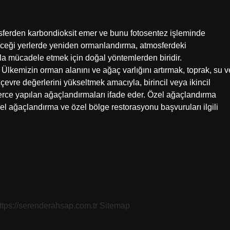
sferden karbondioksit emer ve bunu fotosentez işleminde
eceği yerlerde yeniden ormanlandırma, atmosferdeki
la mücadele etmek için doğal yöntemlerden biridir.
emizin orman alanını ve ağaç varlığını artırmak, toprak, su v
çevre değerlerini yükseltmek amacıyla, birincil veya ikincil
ilerce yapılan ağaçlandırmaları ifade eder. Özel ağaçlandırma
el ağaçlandırma ve özel bölge restorasyonu başvuruları ilgili
ttps://serenderahsap.com.tr
Sitemap