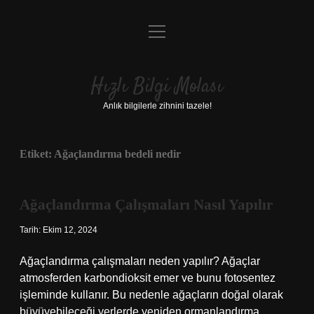
menüyü
Anasayfa
aç
Gizlilik Politikası
Hızlı Bilgi Molası
Yasal Uyarı
Anlık bilgilerle zihnini tazele!
Hakkımızda
Etiket:
Ağaçlandırma bedeli nedir
Ağaçlandırma Çalışmaları Nasıl Yapılır
Tarih: Ekim 12, 2024
Ağaçlandırma çalışmaları neden yapılır? Ağaçlar
atmosferden karbondioksit emer ve bunu fotosentez
işleminde kullanır. Bu nedenle ağaçların doğal olarak
büyüyebileceği yerlerde yeniden ormanlandırma,