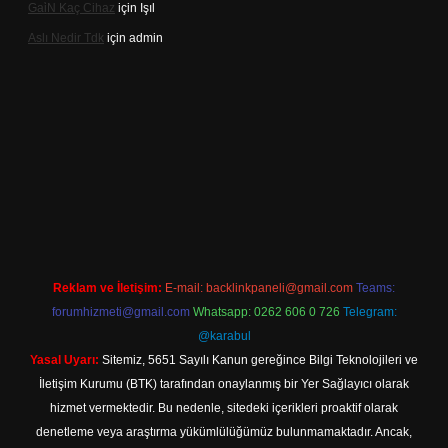
Gai̇N Kaç Cihaz
için
Işıl
Aslı Nedir Tdk
için
admin
iriş
Reklam ve İletişim:
E-mail:
backlinkpaneli@gmail.com
Teams:
forumhizmeti@gmail.com
Whatsapp: 0262 606 0 726
Telegram:
@karabul
Yasal Uyarı:
Sitemiz, 5651 Sayılı Kanun gereğince Bilgi Teknolojileri ve
İletişim Kurumu (BTK) tarafından onaylanmış bir Yer Sağlayıcı olarak
hizmet vermektedir. Bu nedenle, sitedeki içerikleri proaktif olarak
denetleme veya araştırma yükümlülüğümüz bulunmamaktadır. Ancak,