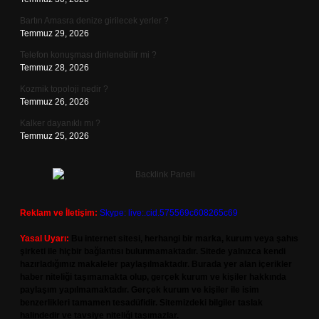
Bartın Amasra denize girilecek yerler ?
Temmuz 29, 2026
Telefon konuşması dinlenebilir mi ?
Temmuz 28, 2026
Kozmik topoloji nedir ?
Temmuz 26, 2026
Kalker dayanıklı mı ?
Temmuz 25, 2026
Reklam ve İletişim:
Skype: live:.cid.575569c608265c69
Yasal Uyarı:
Bu internet sitesi, herhangi bir marka, kurum veya şahıs
şirketi ile hiçbir bağlantısı bulunmamaktadır. Sitede yalnızca kendi
hazırladığımız makaleler paylaşılmaktadır. Burada yer alan içerikler
haber niteliği taşımamakta olup, gerçek kurum ve kişiler hakkında
paylaşım yapılmamaktadır. Gerçek kurum ve kişiler ile isim
benzerlikleri tamamen tesadüfidir. Sitemizdeki bilgiler taslak
halindedir ve tavsiye niteliği taşımazlar.