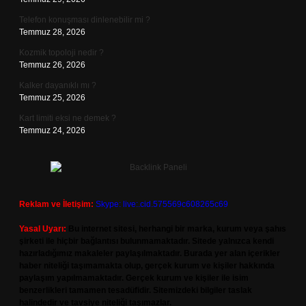
Telefon konuşması dinlenebilir mi ?
Temmuz 28, 2026
Kozmik topoloji nedir ?
Temmuz 26, 2026
Kalker dayanıklı mı ?
Temmuz 25, 2026
Kart limiti eksi ne demek ?
Temmuz 24, 2026
Reklam ve İletişim:
Skype: live:.cid.575569c608265c69
Yasal Uyarı:
Bu internet sitesi, herhangi bir marka, kurum veya şahıs
şirketi ile hiçbir bağlantısı bulunmamaktadır. Sitede yalnızca kendi
hazırladığımız makaleler paylaşılmaktadır. Burada yer alan içerikler
haber niteliği taşımamakta olup, gerçek kurum ve kişiler hakkında
paylaşım yapılmamaktadır. Gerçek kurum ve kişiler ile isim
benzerlikleri tamamen tesadüfidir. Sitemizdeki bilgiler taslak
halindedir ve tavsiye niteliği taşımazlar.