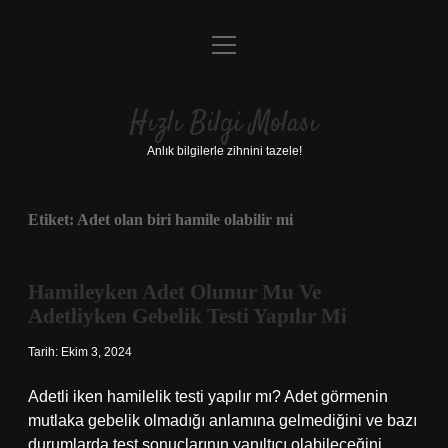
menüyü
Anasayfa
aç
Gizlilik Politikası
Hızlı Bilgi Molası
Yasal Uyarı
Anlık bilgilerle zihnini tazele!
Hakkımızda
Etiket:
Adet olan biri hamile olabilir mi
Hamileyken Adet Olunur Mu Ve
Adetliyken Gebelik Testi Yapılır Mi
Tarih: Ekim 3, 2024
Adetli iken hamilelik testi yapılır mı? Adet görmenin
mutlaka gebelik olmadığı anlamına gelmediğini ve bazı
durumlarda test sonuçlarının yanıltıcı olabileceğini