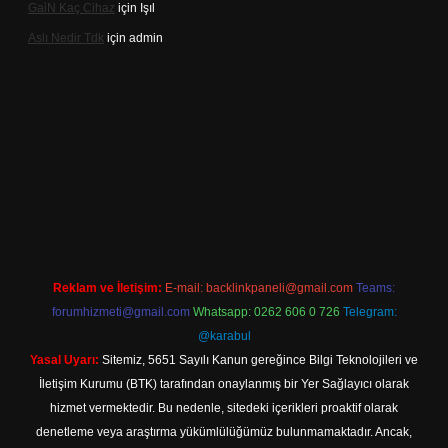
Gai̇N Kaç Cihaz
için
Işıl
Aslı Nedir Tdk
için
admin
iriş
Reklam ve İletişim:
E-mail:
backlinkpaneli@gmail.com
Teams:
forumhizmeti@gmail.com
Whatsapp: 0262 606 0 726
Telegram:
@karabul
Yasal Uyarı:
Sitemiz, 5651 Sayılı Kanun gereğince Bilgi Teknolojileri ve
İletişim Kurumu (BTK) tarafından onaylanmış bir Yer Sağlayıcı olarak
hizmet vermektedir. Bu nedenle, sitedeki içerikleri proaktif olarak
denetleme veya araştırma yükümlülüğümüz bulunmamaktadır. Ancak,