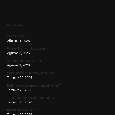
Sidebar
Son Yazılar
Avans nedir ?
Ağustos 4, 2026
6 kişilik KYK yurt kaçıncı tip ?
Ağustos 3, 2026
3 tane 7 ne anlama gelir ?
Ağustos 3, 2026
Şeker hastaları hurma yiyebilir mi ?
Temmuz 30, 2026
Bartın Amasra denize girilecek yerler ?
Temmuz 29, 2026
Telefon konuşması dinlenebilir mi ?
Temmuz 28, 2026
Kozmik topoloji nedir ?
Temmuz 26, 2026