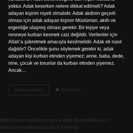
yoktur. Adak keserken nelere dikkat edilmeli? Adak
adayan kişinin niyeti olmalıdır. Adak akdinin geçerli
olması için adak adayan kişinin Müslüman, akıllı ve
ergenliğe ulaşmış olması gerekir. Bir kişiye veya
nesneye kurban kesmek caiz değildir. Verilenler için
Allah’a şükretmek amacıyla kesilmelidir. Adak eti nasıl
dağıtılır? Öncelikle şunu söylemek gerekir ki, adak
adayan kişi kurban etinden yiyemez; anne, baba, dede,
nine, çocuk ve torunlar da kurban etinden yiyemez.
Ancak…
Adak
Devamını okuyun
Yorum Bırak
Nasıl
Kesilir
Ve
Dağıtılır
https://www.maviforum.com.tr
https://toptankilit.com.tr
https://serenderahsap.com.tr
Sitemap