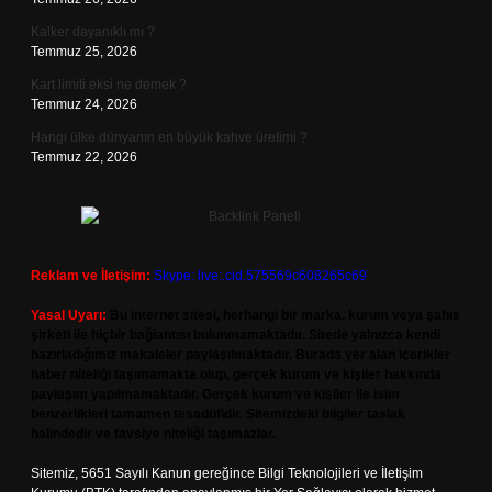
Kalker dayanıklı mı ?
Temmuz 25, 2026
Kart limiti eksi ne demek ?
Temmuz 24, 2026
Hangi ülke dünyanın en büyük kahve üretimi ?
Temmuz 22, 2026
Reklam ve İletişim:
Skype: live:.cid.575569c608265c69
Yasal Uyarı:
Bu internet sitesi, herhangi bir marka, kurum veya şahıs
şirketi ile hiçbir bağlantısı bulunmamaktadır. Sitede yalnızca kendi
hazırladığımız makaleler paylaşılmaktadır. Burada yer alan içerikler
haber niteliği taşımamakta olup, gerçek kurum ve kişiler hakkında
paylaşım yapılmamaktadır. Gerçek kurum ve kişiler ile isim
benzerlikleri tamamen tesadüfidir. Sitemizdeki bilgiler taslak
halindedir ve tavsiye niteliği taşımazlar.
Sitemiz, 5651 Sayılı Kanun gereğince Bilgi Teknolojileri ve İletişim