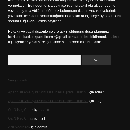
Kurumu (BTK) tarafından onaylanmış bir Yer Sağlayıcı olarak hizmet
vermektedir. Bu nedenle, sitedeki içerikleri proaktif olarak denetleme
veya araştırma yükümlülüğümüz bulunmamaktadır. Ancak, üyelerimiz
yazdıkları içeriklerin sorumluluğunu taşımakta olup, siteye üye olarak bu
sorumluluğu kabul etmiş sayılırlar.
Hukuka ve yasal düzenlemelere aykırı olduğunu düşündüğünüz
içerikleri,
backlinkpanelicomtr@gmail.com
adresine bildirmeniz halinde,
ilgili içerikler yasal süre içerisinde sitemizden kaldırılacaktır.
Arama
Son yorumlar
Apandisit Ameliyatı Sonrası Cinsel Ilişkiye Girilir Mi
için
admin
Apandisit Ameliyatı Sonrası Cinsel Ilişkiye Girilir Mi
için
Tolga
Gai̇N Kaç Cihaz
için
admin
Gai̇N Kaç Cihaz
için
Işıl
Aslı Nedir Tdk
için
admin