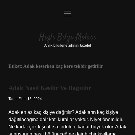
menüyü
Anasayfa
aç
Gizlilik Politikası
Hızlı Bilgi Molası
Yasal Uyarı
Anlık bilgilerle zihnini tazele!
Hakkımızda
Etiket:
Adak keserken kaç kere tekbir getirilir
Adak Nasıl Kesilir Ve Dağıtılır
Tarih: Ekim 15, 2024
Adak en az kaç kişiye dağıtılır? Adakların kaç kişiye
dağıtılacağına dair katı kurallar yoktur. Niyet önemlidir.
Ne kadar çok kişi alırsa, ödülü o kadar büyük olur. Adak
sunusunun nasıl bölüneceğine dair hiçbir kısıtlama