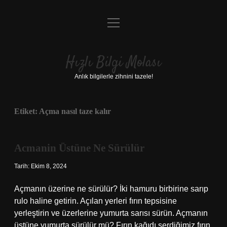
menüyü
Anasayfa
aç
Gizlilik Politikası
Hızlı Bilgi Molası
Yasal Uyarı
Anlık bilgilerle zihnini tazele!
Hakkımızda
Etiket:
Açma nasıl taze kalır
Acmanin Üstüne Ne Sürülür
Tarih: Ekim 8, 2024
Açmanın üzerine ne sürülür? İki hamuru birbirine sarıp
rulo haline getirin. Açılan yerleri fırın tepsisine
yerleştirin ve üzerlerine yumurta sarısı sürün. Açmanın
üstüne yumurta sürülür mü? Fırın kağıdı serdiğimiz fırın