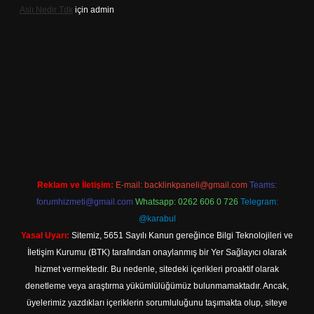
Aslı Nedir Tdk
için
admin
iriş
Reklam ve İletişim:
E-mail:
backlinkpaneli@gmail.com
Teams:
forumhizmeti@gmail.com
Whatsapp: 0262 606 0 726
Telegram:
@karabul
Yasal Uyarı:
Sitemiz, 5651 Sayılı Kanun gereğince Bilgi Teknolojileri ve
İletişim Kurumu (BTK) tarafından onaylanmış bir Yer Sağlayıcı olarak
hizmet vermektedir. Bu nedenle, sitedeki içerikleri proaktif olarak
denetleme veya araştırma yükümlülüğümüz bulunmamaktadır. Ancak,
üyelerimiz yazdıkları içeriklerin sorumluluğunu taşımakta olup, siteye