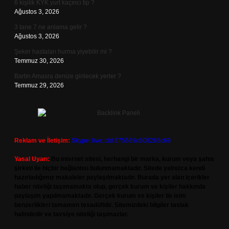
6 kişilik KYK yurt kaçıncı tip ?
Ağustos 3, 2026
3 tane 7 ne anlama gelir ?
Ağustos 3, 2026
Şeker hastaları hurma yiyebilir mi ?
Temmuz 30, 2026
Bartın Amasra denize girilecek yerler ?
Temmuz 29, 2026
Reklam ve İletişim:
Skype: live:.cid.575569c608265c69
Yasal Uyarı:
Bu internet sitesi, herhangi bir marka, kurum veya şahıs
şirketi ile hiçbir bağlantısı bulunmamaktadır. Sitede yalnızca kendi
hazırladığımız makaleler paylaşılmaktadır. Burada yer alan içerikler
haber niteliği taşımamakta olup, gerçek kurum ve kişiler hakkında
paylaşım yapılmamaktadır. Gerçek kurum ve kişiler ile isim
benzerlikleri tamamen tesadüfidir. Sitemizdeki bilgiler taslak
halindedir ve tavsiye niteliği taşımazlar.