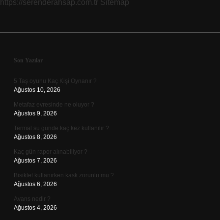
https://serenderahsap.com.tr
Sitemap
Sidebar
Son Yazılar
5 Taş oyunu Kaç Kişi Oynanır ?
Ağustos 10, 2026
Metafaz evresinde ne oluyor ?
Ağustos 9, 2026
Termal su günde kaç kez kullanılır ?
Ağustos 8, 2026
Kaç gün rapor alınabiliyor ?
Ağustos 7, 2026
Bisiklet kullanırken kask zorunlu mu ?
Ağustos 6, 2026
Avans nedir ?
Ağustos 4, 2026