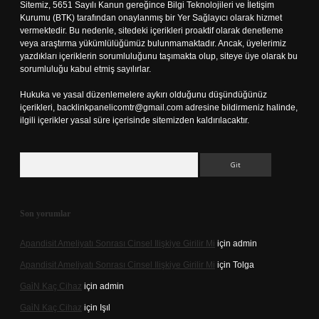
Sitemiz, 5651 Sayılı Kanun gereğince Bilgi Teknolojileri ve İletişim
Kurumu (BTK) tarafından onaylanmış bir Yer Sağlayıcı olarak hizmet
vermektedir. Bu nedenle, sitedeki içerikleri proaktif olarak denetleme
veya araştırma yükümlülüğümüz bulunmamaktadır. Ancak, üyelerimiz
yazdıkları içeriklerin sorumluluğunu taşımakta olup, siteye üye olarak bu
sorumluluğu kabul etmiş sayılırlar.
Hukuka ve yasal düzenlemelere aykırı olduğunu düşündüğünüz
içerikleri,
backlinkpanelicomtr@gmail.com
adresine bildirmeniz halinde,
ilgili içerikler yasal süre içerisinde sitemizden kaldırılacaktır.
Arama
Son yorumlar
Apandisit Ameliyatı Sonrası Cinsel Ilişkiye Girilir Mi
için
admin
Apandisit Ameliyatı Sonrası Cinsel Ilişkiye Girilir Mi
için
Tolga
Gai̇N Kaç Cihaz
için
admin
Gai̇N Kaç Cihaz
için
Işıl