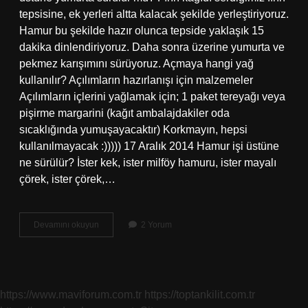
tepsisine, ek yerleri altta kalacak şekilde yerleştiriyoruz.
Hamur bu şekilde hazır olunca tepside yaklaşık 15
dakika dinlendiriyoruz. Daha sonra üzerine yumurta ve
pekmez karışımını sürüyoruz. Açmaya hangi yağ
kullanılır? Açılımların hazırlanışı için malzemeler
Açılımların içlerini yağlamak için; 1 paket tereyağı veya
pişirme margarini (kağıt ambalajdakiler oda
sıcaklığında yumuşayacaktır) Korkmayın, hepsi
kullanılmayacak :))))) 17 Aralık 2014 Hamur işi üstüne
ne sürülür? İster kek, ister milföy hamuru, ister mayalı
çörek, ister çörek,…
Acmanin
Devamını okuyun
2 Yorum
Üstüne
Ne
Sürülür
https://www.maviforum.com.tr
https://toptankilit.com.tr