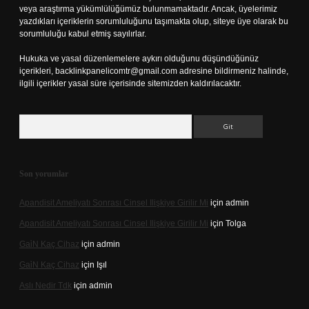
veya araştırma yükümlülüğümüz bulunmamaktadır. Ancak, üyelerimiz
yazdıkları içeriklerin sorumluluğunu taşımakta olup, siteye üye olarak bu
sorumluluğu kabul etmiş sayılırlar.
Hukuka ve yasal düzenlemelere aykırı olduğunu düşündüğünüz
içerikleri,
backlinkpanelicomtr@gmail.com
adresine bildirmeniz halinde,
ilgili içerikler yasal süre içerisinde sitemizden kaldırılacaktır.
Arama
Son yorumlar
Apandisit Ameliyatı Sonrası Cinsel Ilişkiye Girilir Mi
için
admin
Apandisit Ameliyatı Sonrası Cinsel Ilişkiye Girilir Mi
için
Tolga
Gai̇N Kaç Cihaz
için
admin
Gai̇N Kaç Cihaz
için
Işıl
Aslı Nedir Tdk
için
admin