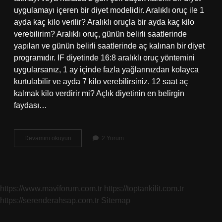
uygulamayı içeren bir diyet modelidir. Aralıklı oruç ile 1
ayda kaç kilo verilir? Aralıklı oruçla bir ayda kaç kilo
verebilirim? Aralıklı oruç, günün belirli saatlerinde
yapılan ve günün belirli saatlerinde aç kalınan bir diyet
programıdır. IF diyetinde 16:8 aralıklı oruç yöntemini
uygularsanız, 1 ay içinde fazla yağlarınızdan kolayca
kurtulabilir ve ayda 7 kilo verebilirsiniz. 12 saat aç
kalmak kilo verdirir mi? Açlık diyetinin en belirgin
faydası…
12
Devamını okuyun
2 Yorum
6
Diyeti
Nedir
https://www.maviforum.com.tr
https://toptankilit.com.tr
https://serenderahsap.com.tr
Sitemap