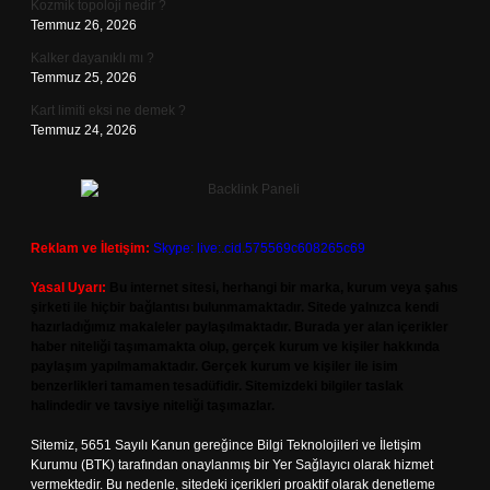
Kozmik topoloji nedir ?
Temmuz 26, 2026
Kalker dayanıklı mı ?
Temmuz 25, 2026
Kart limiti eksi ne demek ?
Temmuz 24, 2026
Reklam ve İletişim:
Skype: live:.cid.575569c608265c69
Yasal Uyarı:
Bu internet sitesi, herhangi bir marka, kurum veya şahıs
şirketi ile hiçbir bağlantısı bulunmamaktadır. Sitede yalnızca kendi
hazırladığımız makaleler paylaşılmaktadır. Burada yer alan içerikler
haber niteliği taşımamakta olup, gerçek kurum ve kişiler hakkında
paylaşım yapılmamaktadır. Gerçek kurum ve kişiler ile isim
benzerlikleri tamamen tesadüfidir. Sitemizdeki bilgiler taslak
halindedir ve tavsiye niteliği taşımazlar.
Sitemiz, 5651 Sayılı Kanun gereğince Bilgi Teknolojileri ve İletişim
Kurumu (BTK) tarafından onaylanmış bir Yer Sağlayıcı olarak hizmet
vermektedir. Bu nedenle, sitedeki içerikleri proaktif olarak denetleme