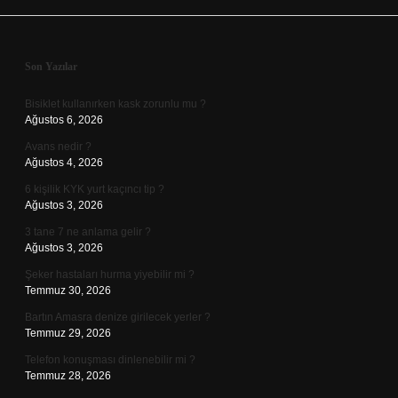
Sidebar
Son Yazılar
Bisiklet kullanırken kask zorunlu mu ?
Ağustos 6, 2026
Avans nedir ?
Ağustos 4, 2026
6 kişilik KYK yurt kaçıncı tip ?
Ağustos 3, 2026
3 tane 7 ne anlama gelir ?
Ağustos 3, 2026
Şeker hastaları hurma yiyebilir mi ?
Temmuz 30, 2026
Bartın Amasra denize girilecek yerler ?
Temmuz 29, 2026
Telefon konuşması dinlenebilir mi ?
Temmuz 28, 2026