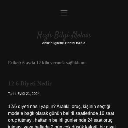
menüyü
Anasayfa
aç
Gizlilik Politikası
Hızlı Bilgi Molası
Yasal Uyarı
Anlık bilgilerle zihnini tazele!
Hakkımızda
Etiket:
6 ayda 12 kilo vermek sağlıklı mı
12 6 Diyeti Nedir
Tarih: Eylül 21, 2024
12/6 diyeti nasıl yapılır? Aralıklı oruç, kişinin seçtiği
modele bağlı olarak günün belirli saatlerinde 16 saat
oruç tutmayı, haftanın belirli günlerinde 24 saat oruç
tutmayı veya haftada 2 gün çok düşük kalorili bir diyet