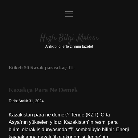
menüyü
Anasayfa
aç
Gizlilik Politikası
Hızlı Bilgi Molası
Yasal Uyarı
Anlık bilgilerle zihnini tazele!
Hakkımızda
Etiket:
50 Kazak parası kaç TL
Kazakça Para Ne Demek
Tarih: Aralık 31, 2024
Kazakistan para ne demek? Tenge (KZT), Orta
Asya’nın yükselen yıldızı Kazakistan’ın resmi para
birimi olarak iş dünyasında “₸” sembolüyle bilinir. Enerji
kaynaklarına dayalı ülke ekonomisi, tenge’nin