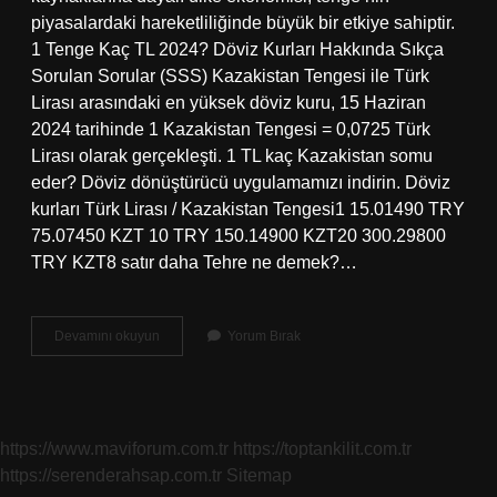
piyasalardaki hareketliliğinde büyük bir etkiye sahiptir.
1 Tenge Kaç TL 2024? Döviz Kurları Hakkında Sıkça
Sorulan Sorular (SSS) Kazakistan Tengesi ile Türk
Lirası arasındaki en yüksek döviz kuru, 15 Haziran
2024 tarihinde 1 Kazakistan Tengesi = 0,0725 Türk
Lirası olarak gerçekleşti. 1 TL kaç Kazakistan somu
eder? Döviz dönüştürücü uygulamamızı indirin. Döviz
kurları Türk Lirası / Kazakistan Tengesi1 15.01490 TRY
75.07450 KZT 10 TRY 150.14900 KZT20 300.29800
TRY KZT8 satır daha Tehre ne demek?…
Kazakça
Devamını okuyun
Yorum Bırak
Para
Ne
Demek
https://www.maviforum.com.tr
https://toptankilit.com.tr
https://serenderahsap.com.tr
Sitemap