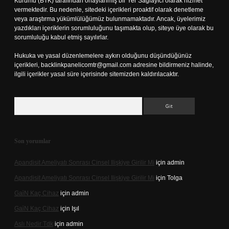
Kurumu (BTK) tarafından onaylanmış bir Yer Sağlayıcı olarak hizmet
vermektedir. Bu nedenle, sitedeki içerikleri proaktif olarak denetleme
veya araştırma yükümlülüğümüz bulunmamaktadır. Ancak, üyelerimiz
yazdıkları içeriklerin sorumluluğunu taşımakta olup, siteye üye olarak bu
sorumluluğu kabul etmiş sayılırlar.
Hukuka ve yasal düzenlemelere aykırı olduğunu düşündüğünüz
içerikleri,
backlinkpanelicomtr@gmail.com
adresine bildirmeniz halinde,
ilgili içerikler yasal süre içerisinde sitemizden kaldırılacaktır.
Arama
Son yorumlar
Apandisit Ameliyatı Sonrası Cinsel Ilişkiye Girilir Mi
için
admin
Apandisit Ameliyatı Sonrası Cinsel Ilişkiye Girilir Mi
için
Tolga
Gai̇N Kaç Cihaz
için
admin
Gai̇N Kaç Cihaz
için
Işıl
Aslı Nedir Tdk
için
admin