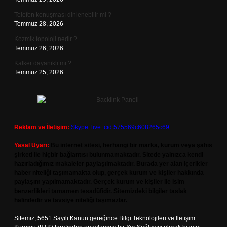
Telefon konuşması dinlenebilir mi ?
Temmuz 28, 2026
Kozmik topoloji nedir ?
Temmuz 26, 2026
Kalker dayanıklı mı ?
Temmuz 25, 2026
Reklam ve İletişim:
Skype: live:.cid.575569c608265c69
Yasal Uyarı:
Bu internet sitesi, herhangi bir marka, kurum veya şahıs
şirketi ile hiçbir bağlantısı bulunmamaktadır. Sitede yalnızca kendi
hazırladığımız makaleler paylaşılmaktadır. Burada yer alan içerikler
haber niteliği taşımamakta olup, gerçek kurum ve kişiler hakkında
paylaşım yapılmamaktadır. Gerçek kurum ve kişiler ile isim
benzerlikleri tamamen tesadüfidir. Sitemizdeki bilgiler taslak
halindedir ve tavsiye niteliği taşımazlar.
Sitemiz, 5651 Sayılı Kanun gereğince Bilgi Teknolojileri ve İletişim