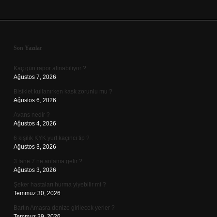
Sidebar
Son Yazılar
Kaç gün rapor alınabiliyor ?
Ağustos 7, 2026
Bisiklet kullanırken kask zorunlu mu ?
Ağustos 6, 2026
Avans nedir ?
Ağustos 4, 2026
6 kişilik KYK yurt kaçıncı tip ?
Ağustos 3, 2026
3 tane 7 ne anlama gelir ?
Ağustos 3, 2026
Şeker hastaları hurma yiyebilir mi ?
Temmuz 30, 2026
Bartın Amasra denize girilecek yerler ?
Temmuz 29, 2026