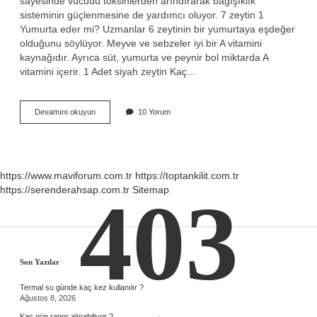
sayesinde vücudu toksinlerden arındırarak bağışıklık
sisteminin güçlenmesine de yardımcı oluyor. 7 zeytin 1
Yumurta eder mi? Uzmanlar 6 zeytinin bir yumurtaya eşdeğer
olduğunu söylüyor. Meyve ve sebzeler iyi bir A vitamini
kaynağıdır. Ayrıca süt, yumurta ve peynir bol miktarda A
vitamini içerir. 1 Adet siyah zeytin Kaç…
5
Devamını okuyun
10 Yorum
Tane
Zeytin
Kaç
Kalori
https://www.maviforum.com.tr
https://toptankilit.com.tr
https://serenderahsap.com.tr
Sitemap
403
Sidebar
Son Yazılar
Termal su günde kaç kez kullanılır ?
Ağustos 8, 2026
Kaç gün rapor alınabiliyor ?