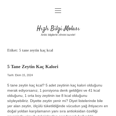
menüyü
Anasayfa
aç
Gizlilik Politikası
Hızlı Bilgi Molası
Yasal Uyarı
Anlık bilgilerle zihnini tazele!
Hakkımızda
Etiket:
5 tane zeytin kaç kcal
5 Tane Zeytin Kaç Kalori
Tarih: Ekim 15, 2024
5 tane zeytin kaç kcal? 5 adet zeytinin kaç kalori olduğunu
merak ediyorsanız, 1 porsiyona denk geldiğini ve 41 kcal
olduğunu, 1 orta boy zeytinin ise 8 kcal olduğunu
söyleyebiliriz. Diyette zeytin yenir mi? Diyet listelerinde bile
yer alan zeytin, ölçülü tüketildiğinde vücudun yağ ihtiyacını en
doğal yoldan karşılamanın yanı sıra antioksidan özelliği