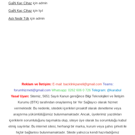
Gai̇N Kaç Cihaz
için
admin
Gai̇N Kaç Cihaz
için
Işıl
Aslı Nedir Tdk
için
admin
Reklam ve İletişim:
E-mail:
backlinkpaneli@gmail.com
Teams:
forumhizmeti@gmail.com
Whatsapp: 0262 606 0 726
Telegram: @karabul
Yasal Uyarı:
Sitemiz, 5651 Sayılı Kanun gereğince Bilgi Teknolojileri ve İletişim
Kurumu (BTK) tarafından onaylanmış bir Yer Sağlayıcı olarak hizmet
vermektedir. Bu nedenle, sitedeki içerikleri proaktif olarak denetleme veya
araştırma yükümlülüğümüz bulunmamaktadır. Ancak, üyelerimiz yazdıkları
içeriklerin sorumluluğunu taşımakta olup, siteye üye olarak bu sorumluluğu kabul
etmiş sayılırlar. Bu internet sitesi, herhangi bir marka, kurum veya şahıs şirketi ile
hiçbir bağlantısı bulunmamaktadır. Sitede yalnızca kendi hazırladığımız