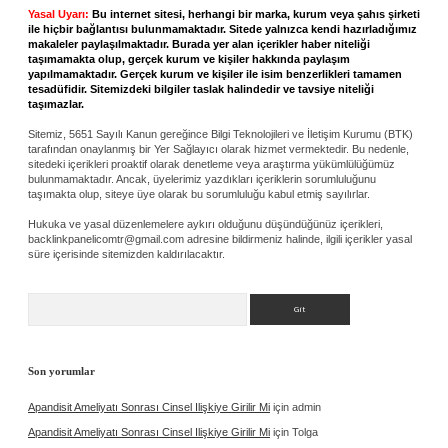
Yasal Uyarı:
Bu internet sitesi, herhangi bir marka, kurum veya şahıs şirketi
ile hiçbir bağlantısı bulunmamaktadır. Sitede yalnızca kendi hazırladığımız
makaleler paylaşılmaktadır. Burada yer alan içerikler haber niteliği
taşımamakta olup, gerçek kurum ve kişiler hakkında paylaşım
yapılmamaktadır. Gerçek kurum ve kişiler ile isim benzerlikleri tamamen
tesadüfidir. Sitemizdeki bilgiler taslak halindedir ve tavsiye niteliği
taşımazlar.
Sitemiz, 5651 Sayılı Kanun gereğince Bilgi Teknolojileri ve İletişim Kurumu (BTK)
tarafından onaylanmış bir Yer Sağlayıcı olarak hizmet vermektedir. Bu nedenle,
sitedeki içerikleri proaktif olarak denetleme veya araştırma yükümlülüğümüz
bulunmamaktadır. Ancak, üyelerimiz yazdıkları içeriklerin sorumluluğunu
taşımakta olup, siteye üye olarak bu sorumluluğu kabul etmiş sayılırlar.
Hukuka ve yasal düzenlemelere aykırı olduğunu düşündüğünüz içerikleri,
backlinkpanelicomtr@gmail.com
adresine bildirmeniz halinde, ilgili içerikler yasal
süre içerisinde sitemizden kaldırılacaktır.
Arama
Son yorumlar
Apandisit Ameliyatı Sonrası Cinsel Ilişkiye Girilir Mi
için
admin
Apandisit Ameliyatı Sonrası Cinsel Ilişkiye Girilir Mi
için
Tolga