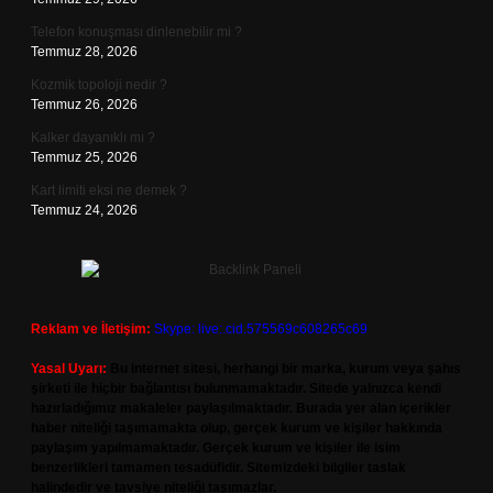
Telefon konuşması dinlenebilir mi ?
Temmuz 28, 2026
Kozmik topoloji nedir ?
Temmuz 26, 2026
Kalker dayanıklı mı ?
Temmuz 25, 2026
Kart limiti eksi ne demek ?
Temmuz 24, 2026
Reklam ve İletişim:
Skype: live:.cid.575569c608265c69
Yasal Uyarı:
Bu internet sitesi, herhangi bir marka, kurum veya şahıs
şirketi ile hiçbir bağlantısı bulunmamaktadır. Sitede yalnızca kendi
hazırladığımız makaleler paylaşılmaktadır. Burada yer alan içerikler
haber niteliği taşımamakta olup, gerçek kurum ve kişiler hakkında
paylaşım yapılmamaktadır. Gerçek kurum ve kişiler ile isim
benzerlikleri tamamen tesadüfidir. Sitemizdeki bilgiler taslak
halindedir ve tavsiye niteliği taşımazlar.