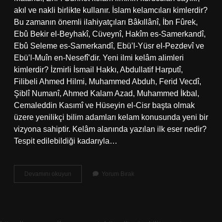
akıl ve nakli birlikte kullanır. İslam kelamcıları kimlerdir?
Bu zamanın önemli ilahiyatçıları Bâkıllânî, İbn Fûrek,
Ebû Bekir el-Beyhakî, Cüveynî, Hakîm es-Samerkandî,
Ebû Seleme es-Samerkandî, Ebü’l-Yüsr el-Pezdevî ve
Ebü’l-Muîn en-Nesefî’dir. Yeni ilmi kelâm alimleri
kimlerdir? İzmirli İsmail Hakkı, Abdullatif Harputî,
Filibeli Ahmed Hilmi, Muhammed Abduh, Ferid Vecdî,
Şiblî Numanî, Ahmed Kalam Azad, Muhammed İkbal,
Cemaleddin Kasımî ve Hüseyin el-Cisr başta olmak
üzere yenilikçi bilim adamları kelam konusunda yeni bir
vizyona sahiptir. Kelâm alanında yazılan ilk eser nedir?
Tespit edilebildiği kadarıyla…
Kelâm
Devamını okuyun
Yorum Bırak
Ilmi
Alanındaki
Çalışmalarıyla
Tanınan
Kimdir