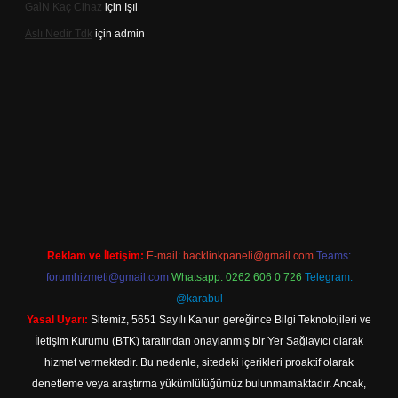
Gai̇N Kaç Cihaz
için
Işıl
Aslı Nedir Tdk
için
admin
iriş
Reklam ve İletişim:
E-mail:
backlinkpaneli@gmail.com
Teams:
forumhizmeti@gmail.com
Whatsapp: 0262 606 0 726
Telegram:
@karabul
Yasal Uyarı:
Sitemiz, 5651 Sayılı Kanun gereğince Bilgi Teknolojileri ve
İletişim Kurumu (BTK) tarafından onaylanmış bir Yer Sağlayıcı olarak
hizmet vermektedir. Bu nedenle, sitedeki içerikleri proaktif olarak
denetleme veya araştırma yükümlülüğümüz bulunmamaktadır. Ancak,