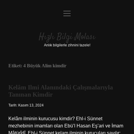
menüyü
Anasayfa
aç
Gizlilik Politikası
Hızlı Bilgi Molası
Yasal Uyarı
Anlık bilgilerle zihnini tazele!
Hakkımızda
Etiket:
4 Büyük Alim kimdir
Kelâm Ilmi Alanındaki Çalışmalarıyla
Tanınan Kimdir
Tarih: Kasım 13, 2024
Kelâm ilminin kurucusu kimdir? Ehl-i Sünnet
mezhebinin imamları olan Ebü’l Hasan Eş’ari ve İmam
Mâtürîdî, Ehl-i Sünnet kelam ilminin kurucuları sayılır;