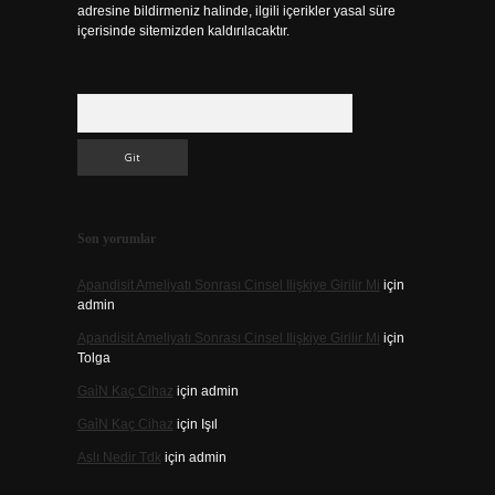
adresine bildirmeniz halinde, ilgili içerikler yasal süre
içerisinde sitemizden kaldırılacaktır.
Arama
Son yorumlar
Apandisit Ameliyatı Sonrası Cinsel Ilişkiye Girilir Mi
için
admin
Apandisit Ameliyatı Sonrası Cinsel Ilişkiye Girilir Mi
için
Tolga
Gai̇N Kaç Cihaz
için
admin
Gai̇N Kaç Cihaz
için
Işıl
Aslı Nedir Tdk
için
admin