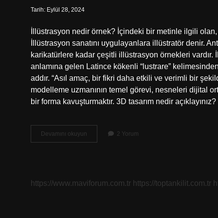
Tarih: Eylül 28, 2024
İllüstrasyon nedir örnek? İçindeki bir metinle ilgili ol
İllüstrasyon sanatını uygulayanlara illüstratör denir. 
karikatürlere kadar çeşitli illüstrasyon örnekleri vardır.
anlamına gelen Latince kökenli “lustrare” kelimesinden g
addır. “Asıl amaç, bir fikri daha etkili ve verimli bir ş
modelleme uzmanının temel görevi, nesneleri dijital orta
bir forma kavuşturmaktır. 3D tasarım nedir açıklayınız
3D
Devamını okuyun
2 Yorum
Illüstrasyon
Nedir
https://www.maviforum.com.tr
https://toptankilit.com.tr
h