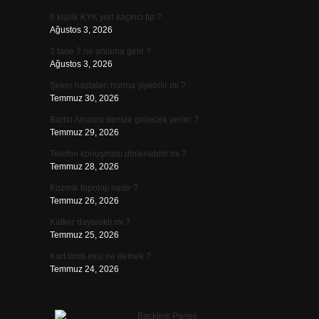
6 kişilik KYK yurt kaçıncı tip ?
Ağustos 3, 2026
3 tane 7 ne anlama gelir ?
Ağustos 3, 2026
Şeker hastaları hurma yiyebilir mi ?
Temmuz 30, 2026
Bartın Amasra denize girilecek yerler ?
Temmuz 29, 2026
Telefon konuşması dinlenebilir mi ?
Temmuz 28, 2026
Kozmik topoloji nedir ?
Temmuz 26, 2026
Kalker dayanıklı mı ?
Temmuz 25, 2026
Kart limiti eksi ne demek ?
Temmuz 24, 2026