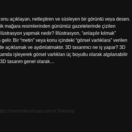
an, onu açıklayan, netleştiren ve süsleyen bir görüntü veya desen.
Antik mağara resimlerinden günümüz gazetelerinde çizilen
 İllüstrasyon yapmak nedir? İllüstrasyon, “anlaşılır kılmak”
elir. Bir “metin” veya konu içindeki “görsel varlıklara” verilen
ekilde açıklamak ve aydınlatmaktır. 3D tasarımcı ne iş yapar? 3D
mda işleyerek görsel varlıkları üç boyutlu olarak algılanabilir
? 3D tasarım genel olarak…
ttps://serenderahsap.com.tr
Sitemap