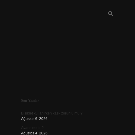
Sidebar
Son Yazılar
vdcasino güncel giriş
Bisiklet kullanırken kask zorunlu mu ?
Ağustos 6, 2026
Avans nedir ?
Ağustos 4, 2026