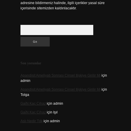
adresine bildirmeniz halinde, ilgili içerikler yasal süre
içerisinde sitemizden kaldırılacaktır.
Arama
Son yorumlar
Apandisit Ameliyatı Sonrası Cinsel Ilişkiye Girilir Mi
için
admin
Apandisit Ameliyatı Sonrası Cinsel Ilişkiye Girilir Mi
için
Tolga
Gai̇N Kaç Cihaz
için
admin
Gai̇N Kaç Cihaz
için
Işıl
Aslı Nedir Tdk
için
admin