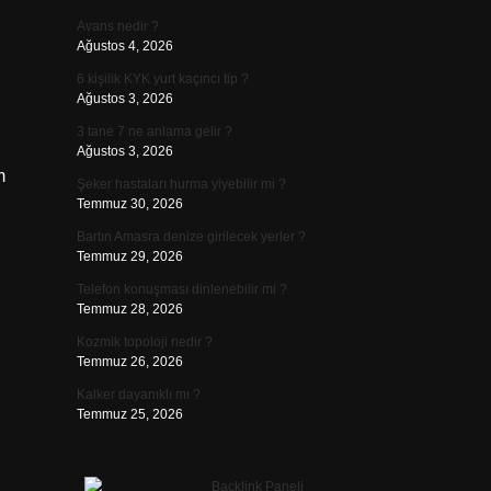
Avans nedir ?
Ağustos 4, 2026
6 kişilik KYK yurt kaçıncı tip ?
Ağustos 3, 2026
3 tane 7 ne anlama gelir ?
Ağustos 3, 2026
m
Şeker hastaları hurma yiyebilir mi ?
Temmuz 30, 2026
Bartın Amasra denize girilecek yerler ?
Temmuz 29, 2026
Telefon konuşması dinlenebilir mi ?
Temmuz 28, 2026
Kozmik topoloji nedir ?
Temmuz 26, 2026
Kalker dayanıklı mı ?
Temmuz 25, 2026