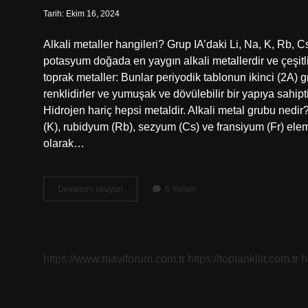
Tarih: Ekim 16, 2024
Alkali metaller hangileri? Grup IA’daki Li, Na, K, Rb, C
potasyum doğada en yaygın alkali metallerdir ve çeşitli 
toprak metaller: Bunlar periyodik tablonun ikinci (2A) 
renklidirler ve yumuşak ve dövülebilir bir yapıya sahipti
Hidrojen hariç hepsi metaldir. Alkali metal grubu nedir
(K), rubidyum (Rb), sezyum (Cs) ve fransiyum (Fr) elemen
olarak…
2A
Devamını okuyun
6 Yorum
Grubu
Alkali
Metal
Mi
https://www.maviforum.com.tr
https://toptankilit.com.tr
h