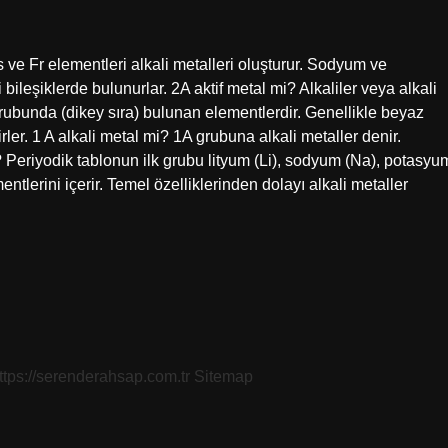
s ve Fr elementleri alkali metalleri oluşturur. Sodyum ve
bileşiklerde bulunurlar. 2A aktif metal mi? Alkaliler veya alkali
grubunda (dikey sıra) bulunan elementlerdir. Genellikle beyaz
rler. 1 A alkali metal mi? 1A grubuna alkali metaller denir.
? Periyodik tablonun ilk grubu lityum (Li), sodyum (Na), potasyu
tlerini içerir. Temel özelliklerinden dolayı alkali metaller
ttps://serenderahsap.com.tr
Sitemap