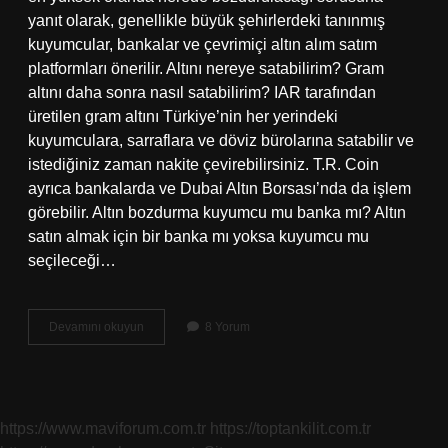
yanıt olarak, genellikle büyük şehirlerdeki tanınmış
kuyumcular, bankalar ve çevrimiçi altın alım satım
platformları önerilir. Altını nereye satabilirim? Gram
altını daha sonra nasıl satabilirim? IAR tarafından
üretilen gram altını Türkiye’nin her yerindeki
kuyumculara, sarraflara ve döviz bürolarına satabilir ve
istediğiniz zaman nakite çevirebilirsiniz. T.R. Coin
ayrıca bankalarda ve Dubai Altın Borsası’nda da işlem
görebilir. Altın bozdurma kuyumcu mu banka mı? Altın
satın almak için bir banka mı yoksa kuyumcu mu
seçileceği…
Altın
Devamını okuyun
8 Yorum
Takı
Nerede
Bozdurulur
https://www.maviforum.com.tr
https://toptankilit.com.tr