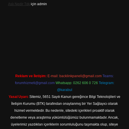
Aslı Nedir Tdk
için
admin
riş
Reklam ve İletişim:
E-mail:
backlinkpaneli@gmail.com
Teams:
forumhizmeti@gmail.com
Whatsapp: 0262 606 0 726
Telegram:
@karabul
Yasal Uyarı:
Sitemiz, 5651 Sayılı Kanun gereğince Bilgi Teknolojileri ve
İletişim Kurumu (BTK) tarafından onaylanmış bir Yer Sağlayıcı olarak
hizmet vermektedir. Bu nedenle, sitedeki içerikleri proaktif olarak
denetleme veya araştırma yükümlülüğümüz bulunmamaktadır. Ancak,
üyelerimiz yazdıkları içeriklerin sorumluluğunu taşımakta olup, siteye