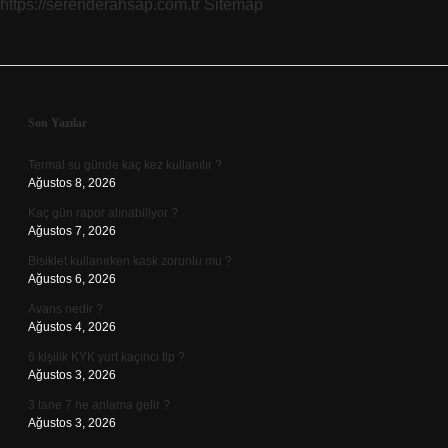
https://serenderahsap.com.tr
Sitemap
Sidebar
Son Yazılar
Termal su günde kaç kez kullanılır ?
Ağustos 8, 2026
Kaç gün rapor alınabiliyor ?
Ağustos 7, 2026
Bisiklet kullanırken kask zorunlu mu ?
Ağustos 6, 2026
Avans nedir ?
Ağustos 4, 2026
6 kişilik KYK yurt kaçıncı tip ?
Ağustos 3, 2026
3 tane 7 ne anlama gelir ?
Ağustos 3, 2026