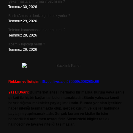
Şeker hastaları hurma yiyebilir mi ?
Temmuz 30, 2026
Bartın Amasra denize girilecek yerler ?
Temmuz 29, 2026
Telefon konuşması dinlenebilir mi ?
Temmuz 28, 2026
Kozmik topoloji nedir ?
Temmuz 26, 2026
Reklam ve İletişim:
Skype: live:.cid.575569c608265c69
Yasal Uyarı:
Bu internet sitesi, herhangi bir marka, kurum veya şahıs
şirketi ile hiçbir bağlantısı bulunmamaktadır. Sitede yalnızca kendi
hazırladığımız makaleler paylaşılmaktadır. Burada yer alan içerikler
haber niteliği taşımamakta olup, gerçek kurum ve kişiler hakkında
paylaşım yapılmamaktadır. Gerçek kurum ve kişiler ile isim
benzerlikleri tamamen tesadüfidir. Sitemizdeki bilgiler taslak
halindedir ve tavsiye niteliği taşımazlar.