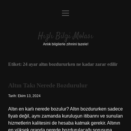
menüyü
Anasayfa
aç
Gizlilik Politikası
Hızlı Bilgi Molası
Yasal Uyarı
Anlık bilgilerle zihnini tazele!
Hakkımızda
Etiket:
24 ayar altın bozdururken ne kadar zarar edilir
Altın Takı Nerede Bozdurulur
Tarih: Ekim 13, 2024
Altın en karlı nerede bozulur? Altın bozdururken sadece
fiyatı değil, aynı zamanda kuruluşun itibarını ve sunulan
hizmetlerin kalitesini de hesaba katmak gerekir. Altının
en yüksek oranda nerede bozdurulacağı sorusuna