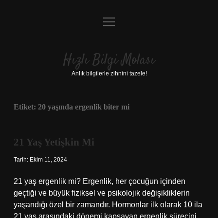
menüyü
Anasayfa
aç
Gizlilik Politikası
Hızlı Bilgi Molası
Yasal Uyarı
Anlık bilgilerle zihnini tazele!
Hakkımızda
Etiket:
20 yaşında ergenlik biter mi
21 Yaş Yetişkin Mi
Tarih: Ekim 11, 2024
21 yaş ergenlik mi? Ergenlik, her çocuğun içinden
geçtiği ve büyük fiziksel ve psikolojik değişikliklerin
yaşandığı özel bir zamandır. Hormonlar ilk olarak 10 ila
21 yaş arasındaki dönemi kapsayan ergenlik sürecini