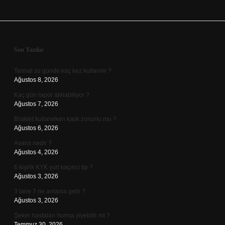
Sidebar
Son Yazılar
Termal su günde kaç kez kullanılır ?
Ağustos 8, 2026
Kaç gün rapor alınabiliyor ?
Ağustos 7, 2026
Bisiklet kullanırken kask zorunlu mu ?
Ağustos 6, 2026
Avans nedir ?
Ağustos 4, 2026
6 kişilik KYK yurt kaçıncı tip ?
Ağustos 3, 2026
3 tane 7 ne anlama gelir ?
Ağustos 3, 2026
Şeker hastaları hurma yiyebilir mi ?
Temmuz 30, 2026