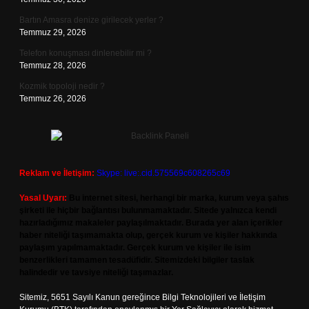
Bartın Amasra denize girilecek yerler ?
Temmuz 29, 2026
Telefon konuşması dinlenebilir mi ?
Temmuz 28, 2026
Kozmik topoloji nedir ?
Temmuz 26, 2026
Reklam ve İletişim:
Skype: live:.cid.575569c608265c69
Yasal Uyarı:
Bu internet sitesi, herhangi bir marka, kurum veya şahıs
şirketi ile hiçbir bağlantısı bulunmamaktadır. Sitede yalnızca kendi
hazırladığımız makaleler paylaşılmaktadır. Burada yer alan içerikler
haber niteliği taşımamakta olup, gerçek kurum ve kişiler hakkında
paylaşım yapılmamaktadır. Gerçek kurum ve kişiler ile isim
benzerlikleri tamamen tesadüfidir. Sitemizdeki bilgiler taslak
halindedir ve tavsiye niteliği taşımazlar.
Sitemiz, 5651 Sayılı Kanun gereğince Bilgi Teknolojileri ve İletişim