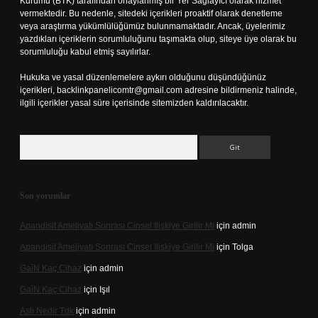
Kurumu (BTK) tarafından onaylanmış bir Yer Sağlayıcı olarak hizmet
vermektedir. Bu nedenle, sitedeki içerikleri proaktif olarak denetleme
veya araştırma yükümlülüğümüz bulunmamaktadır. Ancak, üyelerimiz
yazdıkları içeriklerin sorumluluğunu taşımakta olup, siteye üye olarak bu
sorumluluğu kabul etmiş sayılırlar.
Hukuka ve yasal düzenlemelere aykırı olduğunu düşündüğünüz
içerikleri,
backlinkpanelicomtr@gmail.com
adresine bildirmeniz halinde,
ilgili içerikler yasal süre içerisinde sitemizden kaldırılacaktır.
Arama
Son yorumlar
Apandisit Ameliyatı Sonrası Cinsel Ilişkiye Girilir Mi
için
admin
Apandisit Ameliyatı Sonrası Cinsel Ilişkiye Girilir Mi
için
Tolga
Gai̇N Kaç Cihaz
için
admin
Gai̇N Kaç Cihaz
için
Işıl
Aslı Nedir Tdk
için
admin