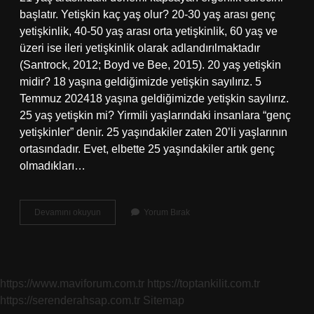
başlatır. Yetişkin kaç yaş olur? 20-30 yaş arası genç
yetişkinlik, 40-50 yaş arası orta yetişkinlik, 60 yaş ve
üzeri ise ileri yetişkinlik olarak adlandırılmaktadır
(Santrock, 2012; Boyd ve Bee, 2015). 20 yaş yetişkin
midir? 18 yaşına geldiğimizde yetişkin sayılırız. 5
Temmuz 202418 yaşına geldiğimizde yetişkin sayılırız.
25 yaş yetişkin mi? Yirmili yaşlarındaki insanlara “genç
yetişkinler” denir. 25 yaşındakiler zaten 20’li yaşlarının
ortasındadır. Evet, elbette 25 yaşındakiler artık genç
olmadıkları…
21
Devamını okuyun
Yorum Bırak
Yaş
Yetişkin
Mi
https://www.maviforum.com.tr
https://toptankilit.com.tr
https://serenderahsap.com.tr
Sitemap