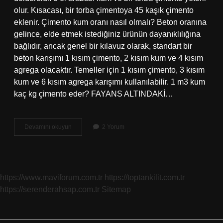
olur. Kısacası, bir torba çimentoya 45 kaşık çimento
eklenir. Çimento kum oranı nasıl olmalı? Beton oranına
gelince, elde etmek istediğiniz ürünün dayanıklılığına
bağlıdır, ancak genel bir kılavuz olarak, standart bir
beton karışımı 1 kısım çimento, 2 kısım kum ve 4 kısım
agrega olacaktır. Temeller için 1 kısım çimento, 3 kısım
kum ve 6 kısım agrega karışımı kullanılabilir. 1 m3 kum
kaç kg çimento eder? FAYANS ALTINDAKİ…
Bir
Devamını okuyun
2 Yorum
Torba
Çimento
Ne
Kadar
Kum
https://www.maviforum.com.tr
https://toptankilit.com.tr
Katılır
https://serenderahsap.com.tr
Sitemap