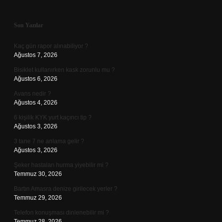
Sidebar
Son Yazılar
Kaç gün rapor alınabiliyor ?
Ağustos 7, 2026
Bisiklet kullanırken kask zorunlu mu ?
Ağustos 6, 2026
Avans nedir ?
Ağustos 4, 2026
6 kişilik KYK yurt kaçıncı tip ?
Ağustos 3, 2026
3 tane 7 ne anlama gelir ?
Ağustos 3, 2026
Şeker hastaları hurma yiyebilir mi ?
Temmuz 30, 2026
Bartın Amasra denize girilecek yerler ?
Temmuz 29, 2026
Telefon konuşması dinlenebilir mi ?
Temmuz 28, 2026