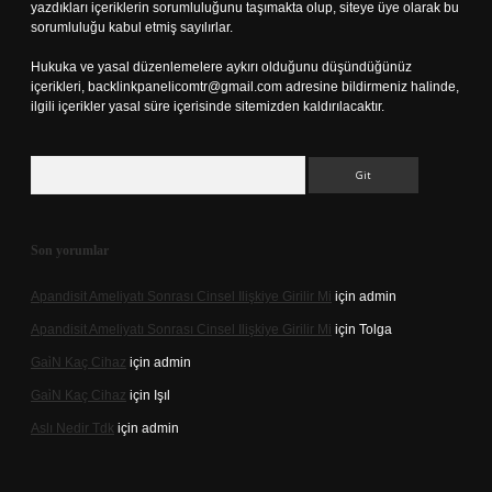
yazdıkları içeriklerin sorumluluğunu taşımakta olup, siteye üye olarak bu
sorumluluğu kabul etmiş sayılırlar.
Hukuka ve yasal düzenlemelere aykırı olduğunu düşündüğünüz
içerikleri,
backlinkpanelicomtr@gmail.com
adresine bildirmeniz halinde,
ilgili içerikler yasal süre içerisinde sitemizden kaldırılacaktır.
Arama
Son yorumlar
Apandisit Ameliyatı Sonrası Cinsel Ilişkiye Girilir Mi
için
admin
Apandisit Ameliyatı Sonrası Cinsel Ilişkiye Girilir Mi
için
Tolga
Gai̇N Kaç Cihaz
için
admin
Gai̇N Kaç Cihaz
için
Işıl
Aslı Nedir Tdk
için
admin