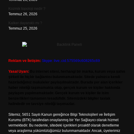
Kozmik topoloji nedir ?
Temmuz 26, 2026
Kalker dayanıklı mı ?
Temmuz 25, 2026
Reklam ve İletişim:
Skype: live:.cid.575569c608265c69
Yasal Uyarı:
Bu internet sitesi, herhangi bir marka, kurum veya şahıs
şirketi ile hiçbir bağlantısı bulunmamaktadır. Sitede yalnızca kendi
hazırladığımız makaleler paylaşılmaktadır. Burada yer alan içerikler
haber niteliği taşımamakta olup, gerçek kurum ve kişiler hakkında
paylaşım yapılmamaktadır. Gerçek kurum ve kişiler ile isim
benzerlikleri tamamen tesadüfidir. Sitemizdeki bilgiler taslak
halindedir ve tavsiye niteliği taşımazlar.
Sitemiz, 5651 Sayılı Kanun gereğince Bilgi Teknolojileri ve İletişim
Kurumu (BTK) tarafından onaylanmış bir Yer Sağlayıcı olarak hizmet
vermektedir. Bu nedenle, sitedeki içerikleri proaktif olarak denetleme
veya araştırma yükümlülüğümüz bulunmamaktadır. Ancak, üyelerimiz