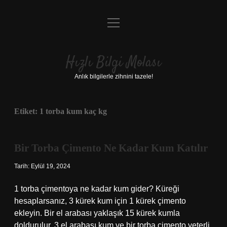
menüyü
Anasayfa
aç
Gizlilik Politikası
Hızlı Bilgi Molası
Yasal Uyarı
Anlık bilgilerle zihnini tazele!
Hakkımızda
Etiket:
1 torba kum kaç kg
Bir Torba Çimento Ne Kadar Kum Katılır
Tarih: Eylül 19, 2024
1 torba çimentoya ne kadar kum gider? Küreği
hesaplarsanız, 3 kürek kum için 1 kürek çimento
ekleyin. Bir el arabası yaklaşık 15 kürek kumla
doldurulur. 3 el arabası kum ve bir torba çimento yeterli