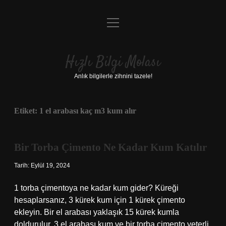
menüyü
Anasayfa
aç
Gizlilik Politikası
Hızlı Bilgi Molası
Yasal Uyarı
Anlık bilgilerle zihnini tazele!
Hakkımızda
Etiket:
1 el arabası kaç m3 kum alır
Bir Torba Çimento Ne Kadar Kum Katılır
Tarih: Eylül 19, 2024
1 torba çimentoya ne kadar kum gider? Küreği
hesaplarsanız, 3 kürek kum için 1 kürek çimento
ekleyin. Bir el arabası yaklaşık 15 kürek kumla
doldurulur. 3 el arabası kum ve bir torba çimento yeterli