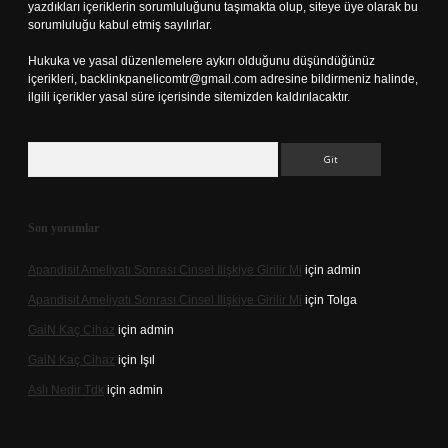
yazdıkları içeriklerin sorumluluğunu taşımakta olup, siteye üye olarak bu
sorumluluğu kabul etmiş sayılırlar.
Hukuka ve yasal düzenlemelere aykırı olduğunu düşündüğünüz
içerikleri,
backlinkpanelicomtr@gmail.com
adresine bildirmeniz halinde,
ilgili içerikler yasal süre içerisinde sitemizden kaldırılacaktır.
Arama
Son yorumlar
Apandisit Ameliyatı Sonrası Cinsel Ilişkiye Girilir Mi
için
admin
Apandisit Ameliyatı Sonrası Cinsel Ilişkiye Girilir Mi
için
Tolga
Gai̇N Kaç Cihaz
için
admin
Gai̇N Kaç Cihaz
için
Işıl
Aslı Nedir Tdk
için
admin