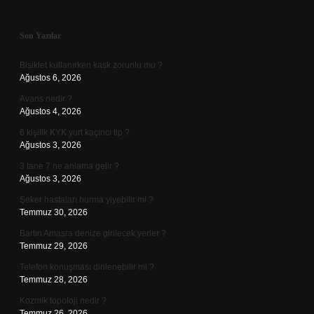
Sidebar
Son Yazılar
Bisiklet kullanırken kask zorunlu mu ?
Ağustos 6, 2026
Avans nedir ?
Ağustos 4, 2026
6 kişilik KYK yurt kaçıncı tip ?
Ağustos 3, 2026
3 tane 7 ne anlama gelir ?
Ağustos 3, 2026
Şeker hastaları hurma yiyebilir mi ?
Temmuz 30, 2026
Bartın Amasra denize girilecek yerler ?
Temmuz 29, 2026
Telefon konuşması dinlenebilir mi ?
Temmuz 28, 2026
Kozmik topoloji nedir ?
Temmuz 26, 2026