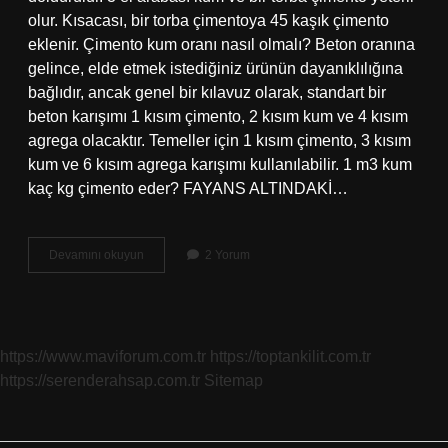
olur. Kısacası, bir torba çimentoya 45 kaşık çimento
eklenir. Çimento kum oranı nasıl olmalı? Beton oranına
gelince, elde etmek istediğiniz ürünün dayanıklılığına
bağlıdır, ancak genel bir kılavuz olarak, standart bir
beton karışımı 1 kısım çimento, 2 kısım kum ve 4 kısım
agrega olacaktır. Temeller için 1 kısım çimento, 3 kısım
kum ve 6 kısım agrega karışımı kullanılabilir. 1 m3 kum
kaç kg çimento eder? FAYANS ALTINDAKİ…
Bir
Devamını okuyun
2 Yorum
Torba
Çimento
Ne
Kadar
Kum
https://www.maviforum.com.tr
https://toptankilit.com.tr
Katılır
https://serenderahsap.com.tr
Sitemap