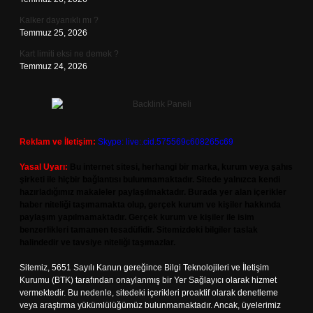
Kalker dayanıklı mı ?
Temmuz 25, 2026
Kart limiti eksi ne demek ?
Temmuz 24, 2026
Reklam ve İletişim:
Skype: live:.cid.575569c608265c69
Yasal Uyarı:
Bu internet sitesi, herhangi bir marka, kurum veya şahıs
şirketi ile hiçbir bağlantısı bulunmamaktadır. Sitede yalnızca kendi
hazırladığımız makaleler paylaşılmaktadır. Burada yer alan içerikler
haber niteliği taşımamakta olup, gerçek kurum ve kişiler hakkında
paylaşım yapılmamaktadır. Gerçek kurum ve kişiler ile isim
benzerlikleri tamamen tesadüfidir. Sitemizdeki bilgiler taslak
halindedir ve tavsiye niteliği taşımazlar.
Sitemiz, 5651 Sayılı Kanun gereğince Bilgi Teknolojileri ve İletişim
Kurumu (BTK) tarafından onaylanmış bir Yer Sağlayıcı olarak hizmet
vermektedir. Bu nedenle, sitedeki içerikleri proaktif olarak denetleme
veya araştırma yükümlülüğümüz bulunmamaktadır. Ancak, üyelerimiz