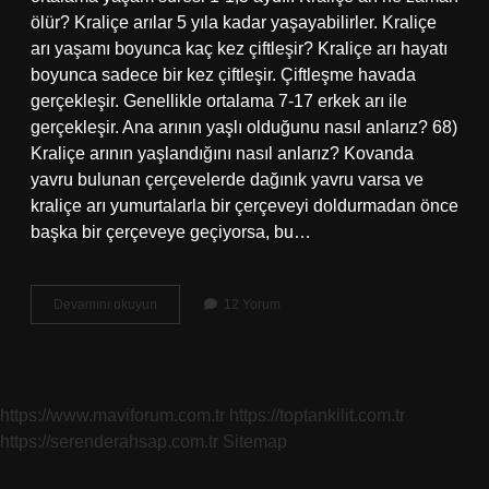
ölür? Kraliçe arılar 5 yıla kadar yaşayabilirler. Kraliçe
arı yaşamı boyunca kaç kez çiftleşir? Kraliçe arı hayatı
boyunca sadece bir kez çiftleşir. Çiftleşme havada
gerçekleşir. Genellikle ortalama 7-17 erkek arı ile
gerçekleşir. Ana arının yaşlı olduğunu nasıl anlarız? 68)
Kraliçe arının yaşlandığını nasıl anlarız? Kovanda
yavru bulunan çerçevelerde dağınık yavru varsa ve
kraliçe arı yumurtalarla bir çerçeveyi doldurmadan önce
başka bir çerçeveye geçiyorsa, bu…
Kraliçe
Devamını okuyun
12 Yorum
Arının
Ömrü
Ne
Kadardır
https://www.maviforum.com.tr
https://toptankilit.com.tr
https://serenderahsap.com.tr
Sitemap