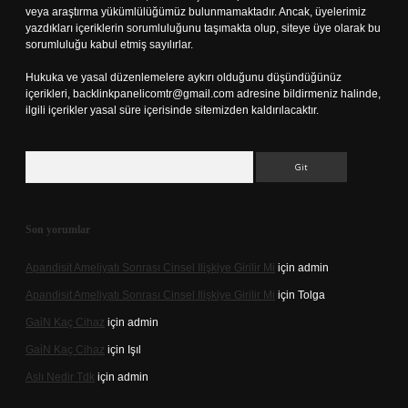
veya araştırma yükümlülüğümüz bulunmamaktadır. Ancak, üyelerimiz
yazdıkları içeriklerin sorumluluğunu taşımakta olup, siteye üye olarak bu
sorumluluğu kabul etmiş sayılırlar.
Hukuka ve yasal düzenlemelere aykırı olduğunu düşündüğünüz
içerikleri,
backlinkpanelicomtr@gmail.com
adresine bildirmeniz halinde,
ilgili içerikler yasal süre içerisinde sitemizden kaldırılacaktır.
Arama
Son yorumlar
Apandisit Ameliyatı Sonrası Cinsel Ilişkiye Girilir Mi
için
admin
Apandisit Ameliyatı Sonrası Cinsel Ilişkiye Girilir Mi
için
Tolga
Gai̇N Kaç Cihaz
için
admin
Gai̇N Kaç Cihaz
için
Işıl
Aslı Nedir Tdk
için
admin