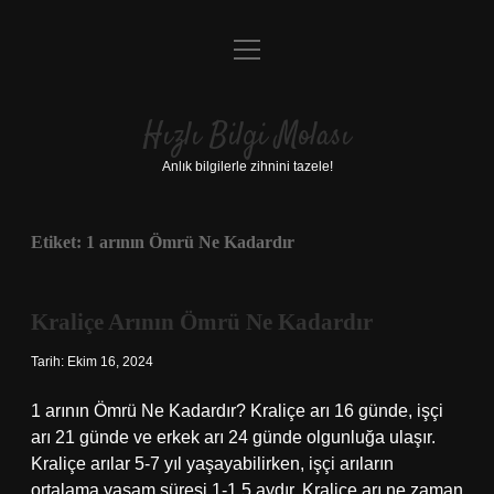
menüyü
Anasayfa
aç
Gizlilik Politikası
Hızlı Bilgi Molası
Yasal Uyarı
Anlık bilgilerle zihnini tazele!
Hakkımızda
Etiket:
1 arının Ömrü Ne Kadardır
Kraliçe Arının Ömrü Ne Kadardır
Tarih: Ekim 16, 2024
1 arının Ömrü Ne Kadardır? Kraliçe arı 16 günde, işçi
arı 21 günde ve erkek arı 24 günde olgunluğa ulaşır.
Kraliçe arılar 5-7 yıl yaşayabilirken, işçi arıların
ortalama yaşam süresi 1-1,5 aydır. Kraliçe arı ne zaman