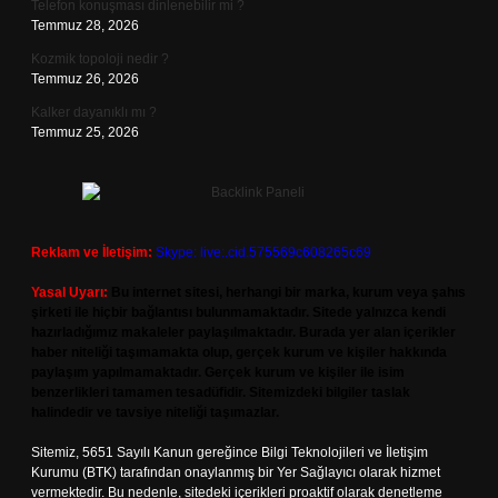
Telefon konuşması dinlenebilir mi ?
Temmuz 28, 2026
Kozmik topoloji nedir ?
Temmuz 26, 2026
Kalker dayanıklı mı ?
Temmuz 25, 2026
Reklam ve İletişim:
Skype: live:.cid.575569c608265c69
Yasal Uyarı:
Bu internet sitesi, herhangi bir marka, kurum veya şahıs
şirketi ile hiçbir bağlantısı bulunmamaktadır. Sitede yalnızca kendi
hazırladığımız makaleler paylaşılmaktadır. Burada yer alan içerikler
haber niteliği taşımamakta olup, gerçek kurum ve kişiler hakkında
paylaşım yapılmamaktadır. Gerçek kurum ve kişiler ile isim
benzerlikleri tamamen tesadüfidir. Sitemizdeki bilgiler taslak
halindedir ve tavsiye niteliği taşımazlar.
Sitemiz, 5651 Sayılı Kanun gereğince Bilgi Teknolojileri ve İletişim
Kurumu (BTK) tarafından onaylanmış bir Yer Sağlayıcı olarak hizmet
vermektedir. Bu nedenle, sitedeki içerikleri proaktif olarak denetleme