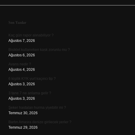
Sidebar
Son Yazılar
Kaç gün rapor alınabiliyor ?
Ağustos 7, 2026
Bisiklet kullanırken kask zorunlu mu ?
Ağustos 6, 2026
Avans nedir ?
Ağustos 4, 2026
6 kişilik KYK yurt kaçıncı tip ?
Ağustos 3, 2026
3 tane 7 ne anlama gelir ?
Ağustos 3, 2026
Şeker hastaları hurma yiyebilir mi ?
Temmuz 30, 2026
Bartın Amasra denize girilecek yerler ?
Temmuz 29, 2026